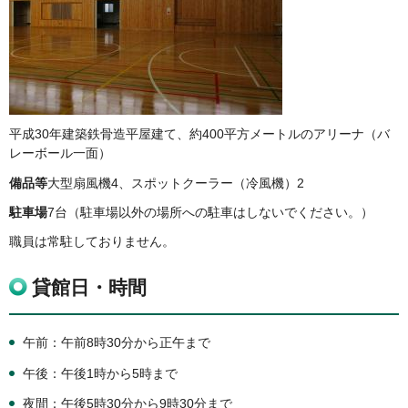
平成30年建築鉄骨造平屋建て、約400平方メートルのアリーナ（バ
レーボール一面）
備品等
大型扇風機4、スポットクーラー（冷風機）2
駐車場
7台（駐車場以外の場所への駐車はしないでください。）
職員は常駐しておりません。
貸館日・時間
午前：午前8時30分から正午まで
午後：午後1時から5時まで
夜間：午後5時30分から9時30分まで