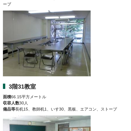
ーブ
3階31教室
面積
66.15平方メートル
収容人数
30人
備品等
長机15、教師机1、いす30、黒板、エアコン、ストーブ