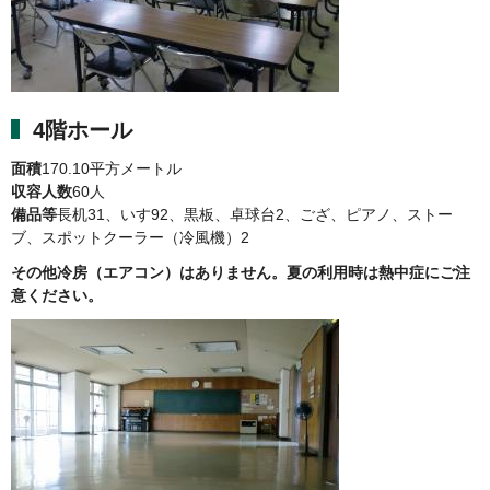
4階ホール
面積
170.10平方メートル
収容人数
60人
備品等
長机31、いす92、黒板、卓球台2、ござ、ピアノ、ストー
ブ、スポットクーラー（冷風機）2
その他冷房（エアコン）はありません。夏の利用時は熱中症にご注
意ください。