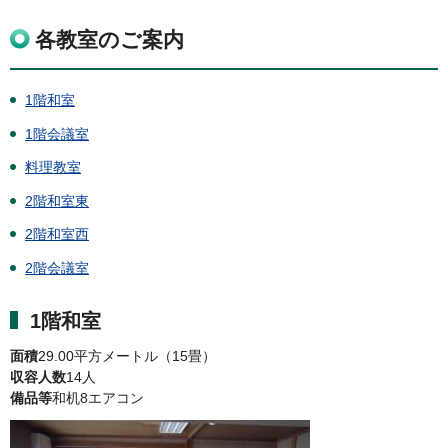
各教室のご案内
1階和室
1階会議
室
料理教室
2階和室東
2階和室西
2階
会議室
1階和室
面積
29.00平方メートル（15畳）
収容人数
14人
備品等
和机8エアコン