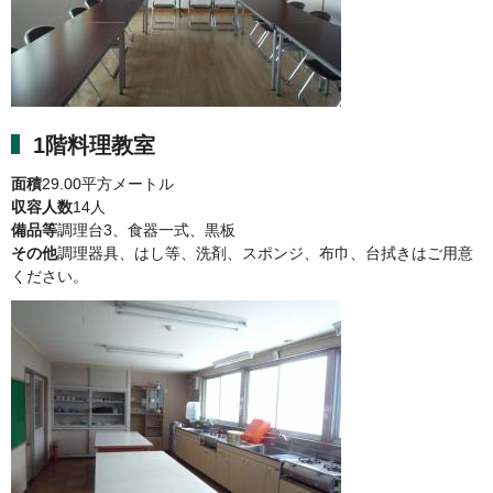
1階料理教室
面積
29.00平方メートル
収容人数
14人
備品等
調理台3、食器一式、黒板
その他
調理器具、はし等、洗剤、スポンジ、布巾、台拭きはご用意
ください。