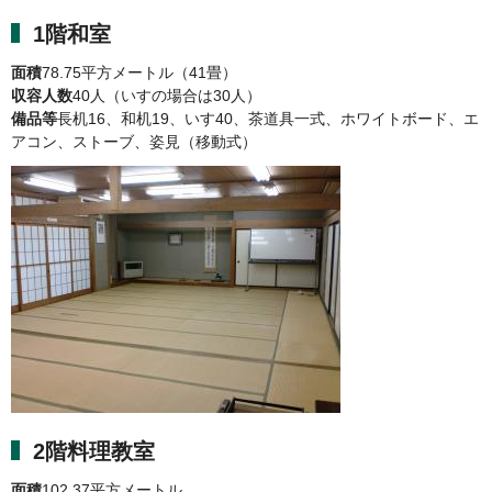
1階和室
面積
78.75平方メートル（41畳）
収容人数
40人（いすの場合は30人）
備品等
長机16、和机19、いす40、茶道具一式、ホワイトボード、エ
アコン、ストーブ、姿見（移動式）
2階料理教室
面積
102.37平方メートル