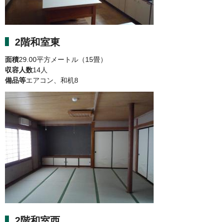
2階和室東
面積
29.00平方メートル（15畳）
収容人数
14人
備品等
エアコン、和机8
2階和室西