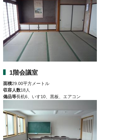
1階会議室
面積
29.00平方メートル
収容人数
18人
備品等
長机6、いす10、黒板、エアコン