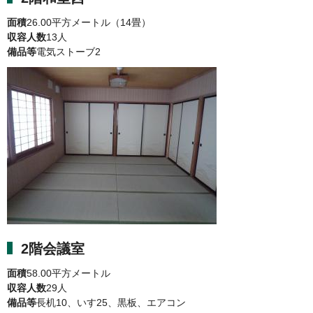
面積
26.00平方メートル（14畳）
収容人数
13人
備品等
電気ストーブ2
2階会議室
面積
58.00平方メートル
収容人数
29人
備品等
長机10、いす25、黒板、エアコン