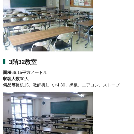
3階32教室
面積
66.15平方メートル
収容人数
30人
備品等
長机15、教師机1、いす30、黒板、エアコン、ストーブ