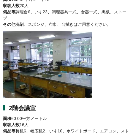
収容人数
20人
備品等
調理台6、いす23、調理器具一式、食器一式、黒板、ストー
ブ
その他
洗剤、スポンジ、布巾、台拭きはご用意ください。
2階会議室
面積
60.00平方メートル
収容人数
16人
備品等
長机6、幅広机2、いす16、ホワイトボード、エアコン、スト