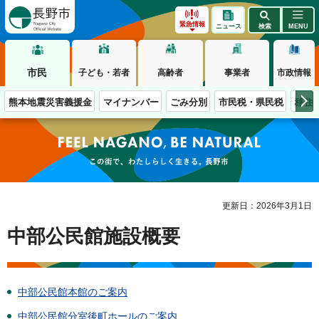
長野市
緊急情報
ニュース
検索
MENU
市民
子ども・若者
高齢者
事業者
市政情報
熊本地震災害義援金
マイナンバー
ごみ分別
市民税・県民税
移住
この街で、わたしらしく生きる。長野市
更新日：2026年3月1日
中部公民館施設概要
中部公民館本館のご案内
中部公民館分室後町ホールのご案内