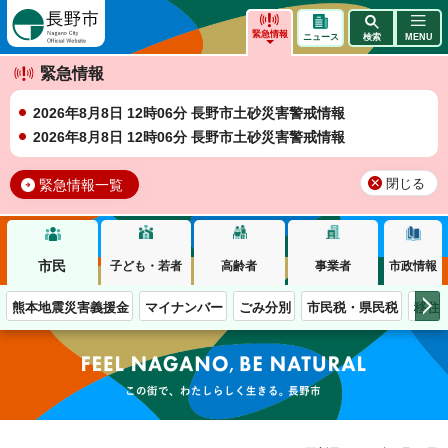
長野市
緊急情報
ニュース
検索
MENU
緊急情報
2026年8月8日 12時06分 長野市土砂災害警戒情報
2026年8月8日 12時06分 長野市土砂災害警戒情報
緊急情報一覧
閉じる
市民
子ども・若者
高齢者
事業者
市政情報
熊本地震災害義援金
マイナンバー
ごみ分別
市民税・県民税
移住
この街で、わたしらしく生きる。長野市