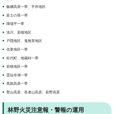
飯綱高原一帯、芋井地区
富士の塔一帯
陣場平一帯
浅川、若槻地区
戸隠地区、鬼無里地区
信更地区一帯
松代町、地蔵峠一帯
若穂地区一帯
霊仙寺湖一帯
黒姫高原一帯
聖山高原、長者山高原、萩野高原
林野火災注意報・警報の運用