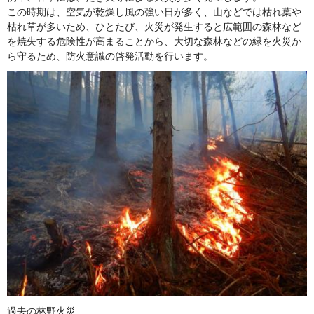
この時期は、空気が乾燥し風の強い日が多く、山などでは枯れ葉や
枯れ草が多いため、ひとたび、火災が発生すると広範囲の森林など
を焼失する危険性が高まることから、大切な森林などの緑を火災か
ら守るため、防火意識の啓発活動を行います。
過去の林野火災