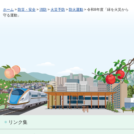
ホーム
>
防災・安全
>
消防
>
火災予防
>
防火運動
> 令和8年度「緑を火災から
守る運動」
リンク集