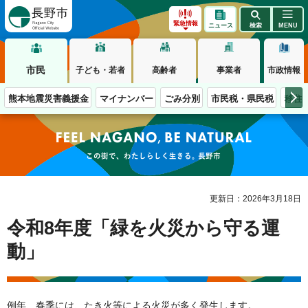
長野市
緊急情報
ニュース
検索
MENU
市民
子ども・若者
高齢者
事業者
市政情報
熊本地震災害義援金
マイナンバー
ごみ分別
市民税・県民税
移住
この街で、わたしらしく生きる。長野市
更新日：2026年3月18日
令和8年度「緑を火災から守る運
動」
例年、春季には、たき火等による火災が多く発生します。