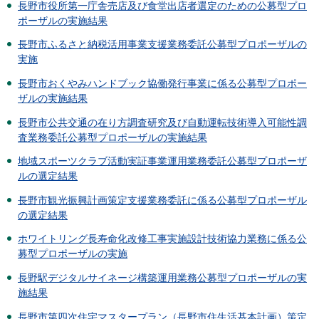
長野市役所第一庁舎売店及び食堂出店者選定のための公募型プロ
ポーザルの実施結果
長野市ふるさと納税活用事業支援業務委託公募型プロポーザルの
実施
長野市おくやみハンドブック協働発行事業に係る公募型プロポー
ザルの実施結果
長野市公共交通の在り方調査研究及び自動運転技術導入可能性調
査業務委託公募型プロポーザルの実施結果
地域スポーツクラブ活動実証事業運用業務委託公募型プロポーザ
ルの選定結果
長野市観光振興計画策定支援業務委託に係る公募型プロポーザル
の選定結果
ホワイトリング長寿命化改修工事実施設計技術協力業務に係る公
募型プロポーザルの実施
長野駅デジタルサイネージ構築運用業務公募型プロポーザルの実
施結果
長野市第四次住宅マスタープラン（長野市住生活基本計画）策定