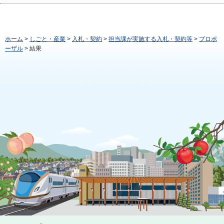
ホーム
>
しごと・産業
>
入札・契約
>
担当課が実施する入札・契約等
>
プロポ
ーザル
> 結果