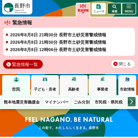
長野市
緊急情報
ニュース
検索
MENU
緊急情報
2026年8月8日 21時30分 長野市土砂災害警戒情報
2026年8月8日 21時30分 長野市土砂災害警戒情報
2026年8月8日 12時06分 長野市土砂災害警戒情報
緊急情報一覧
閉じる
市民
子ども・若者
高齢者
事業者
市政情報
熊本地震災害義援金
マイナンバー
ごみ分別
市民税・県民税
移住
この街で、わたしらしく生きる。長野市