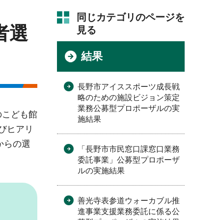
同じカテゴリのページを
者選
見る
結果
長野市アイススポーツ成長戦
略のための施設ビジョン策定
業務公募型プロポーザルの実
のこども館
施結果
びヒアリ
からの選
「長野市市民窓口課窓口業務
委託事業」公募型プロポーザ
ルの実施結果
善光寺表参道ウォーカブル推
進事業支援業務委託に係る公