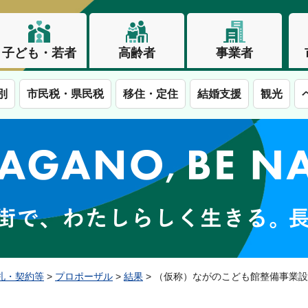
子ども・若者
高齢者
事業者
別
市民税・県民税
移住・定住
結婚支援
観光
この街で、わたしらしく生きる。長野市
札・契約等
>
プロポーザル
>
結果
> （仮称）ながのこども館整備事業