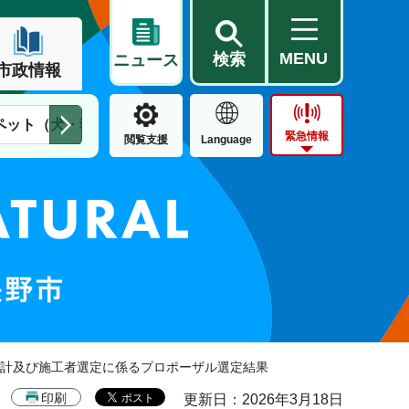
MENU
検索
ニュース
市政情報
ペット（犬・猫）
住民票・戸籍
公営住宅
市街地整備
緊急情報
閲覧支援
Language
設計及び施工者選定に係るプロポーザル選定結果
印刷
更新日：2026年3月18日