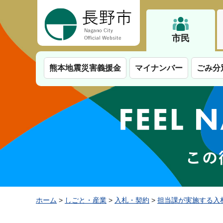
長野市
市民
熊本地震災害義援金
マイナンバー
ごみ分
ホーム
>
しごと・産業
>
入札・契約
>
担当課が実施する入