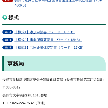
長野市電気自動車用急速充電器設置運営事業仕様書（PDF：
480KB）
様式
【様式1】参加申請書（ワード：18KB）
【様式2】事業所概要調書（ワード：18KB）
【様式3】共同企業体協定書（ワード：17KB）
事務局
長野市役所環境部環境保全温暖化対策課（長野市役所第二庁舎3階）
〒380-8512
長野市大字鶴賀緑町1613番地
TEL：026-224-7532（直通）