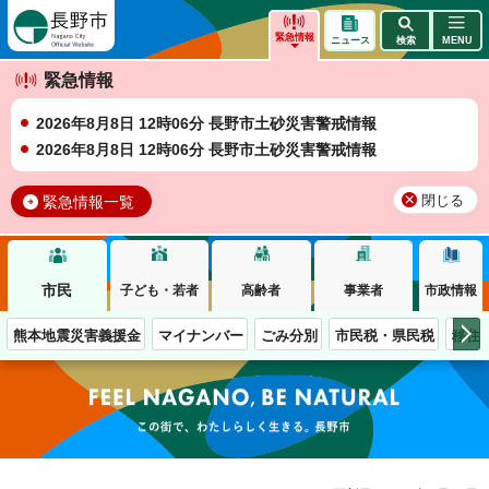
長野市
緊急情報
ニュース
検索
MENU
緊急情報
2026年8月8日 12時06分 長野市土砂災害警戒情報
2026年8月8日 12時06分 長野市土砂災害警戒情報
緊急情報一覧
閉じる
市民
子ども・若者
高齢者
事業者
市政情報
熊本地震災害義援金
マイナンバー
ごみ分別
市民税・県民税
移住
この街で、わたしらしく生きる。長野市