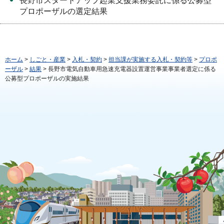
長野市スタートアップ起業支援業務委託に係る公募型
プロポーザルの選定結果
ホーム
>
しごと・産業
>
入札・契約
>
担当課が実施する入札・契約等
>
プロポ
ーザル
>
結果
> 長野市電気自動車用急速充電器設置運営事業事業者選定に係る
公募型プロポーザルの実施結果