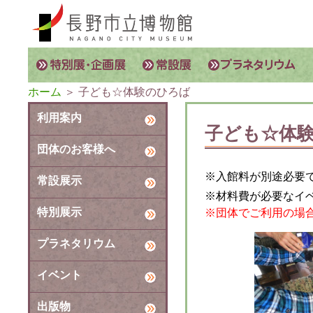
ホーム
＞ 子ども☆体験のひろば
利用案内
子ども☆体
団体のお客様へ
※入館料が別途必要
常設展示
※材料費が必要なイ
特別展示
※団体でご利用の場合は
プラネタリウム
イベント
出版物