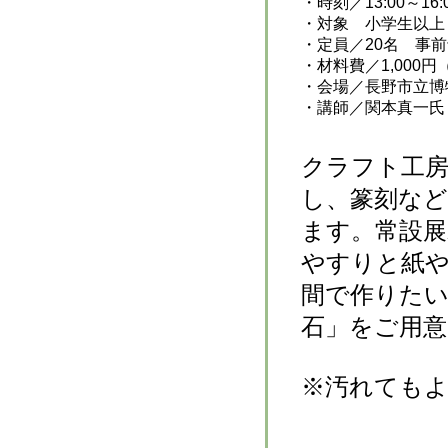
・
時刻
／13:00～16:
・対象 小学生以上
・
定員
／20名 事
・
材料費
／1,000
・
会場
／長野市立博
・講師／関本真一氏（
クラフト工
し、篆刻な
ます。常設展
やすりと紙
間で作りた
石」をご用
※汚れても