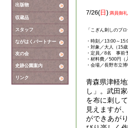
出版物
7/26(
日
)
満員御礼
収蔵品
スタッフ
「こぎん刺しのブロ
・
時刻
／13:00～15:
ながはくパートナー
・対象／大人（15
・
定員
／8名 事前
友の会
・
材料費
／500円
・
会場
／長野市立博
史跡公園案内
リンク
青森県津軽地
し」。武田家
を布に刺し
見えますが
ができあが
びり楽しく