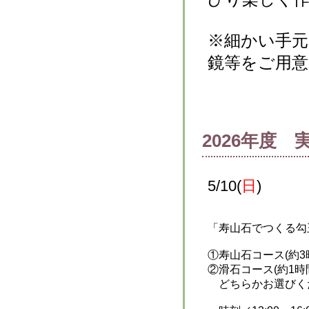
※細かい手
鏡等をご用
2026年度
5/10(
日
)
「寿山石でつくる勾
①寿山石コース(約
②滑石コース(約1時
どちらかお選びく