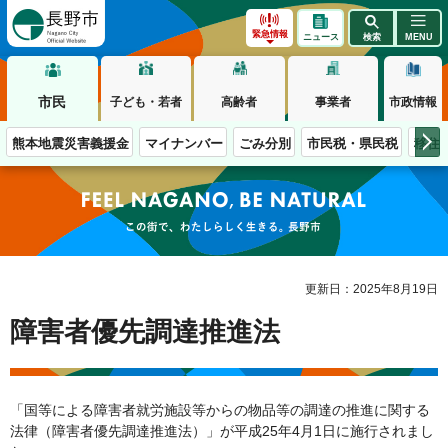
長野市
緊急情報
ニュース
検索
MENU
市民
子ども・若者
高齢者
事業者
市政情報
熊本地震災害義援金
マイナンバー
ごみ分別
市民税・県民税
移住
この街で、わたしらしく生きる。長野市
更新日：2025年8月19日
障害者優先調達推進法
「国等による障害者就労施設等からの物品等の調達の推進に関する
法律（障害者優先調達推進法）」が平成25年4月1日に施行されまし