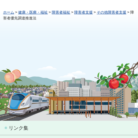
ホーム
>
健康・医療・福祉
>
障害者福祉
>
障害者支援
>
その他障害者支援
> 障
害者優先調達推進法
リンク集