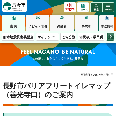
長野市
緊急情報
ニュース
検索
MENU
市民
子ども・若者
高齢者
事業者
市政情報
熊本地震災害義援金
マイナンバー
ごみ分別
市民税・県民税
移住
この街で、わたしらしく生きる。長野市
更新日：2026年3月9日
長野市バリアフリートイレマップ
（善光寺口）のご案内