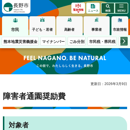
長野市
緊急情報
ニュース
検索
MENU
市民
子ども・若者
高齢者
事業者
市政情報
熊本地震災害義援金
マイナンバー
ごみ分別
市民税・県民税
移住
この街で、わたしらしく生きる。長野市
更新日：2026年3月9日
障害者通園奨励費
対象者