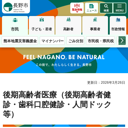
長野市
緊急情報
ニュース
検索
MENU
市民
子ども・若者
高齢者
事業者
市政情報
熊本地震災害義援金
マイナンバー
ごみ分別
市民税・県民税
移住
この街で、わたしらしく生きる。長野市
更新日：2026年3月26日
後期高齢者医療（後期高齢者健
診・歯科口腔健診・人間ドック
等）