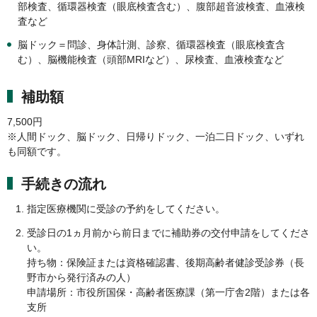
部検査、循環器検査（眼底検査含む）、腹部超音波検査、血液検
査など
脳ドック＝問診、身体計測、診察、循環器検査（眼底検査含
む）、脳機能検査（頭部MRIなど）、尿検査、血液検査など
補助額
7,500円
※人間ドック、脳ドック、日帰りドック、一泊二日ドック、いずれ
も同額です。
手続きの流れ
指定医療機関に受診の予約をしてください。
受診日の1ヵ月前から前日までに補助券の交付申請をしてくださ
い。
持ち物：保険証または資格確認書、後期高齢者健診受診券（長
野市から発行済みの人）
申請場所：市役所国保・高齢者医療課（第一庁舎2階）または各
支所