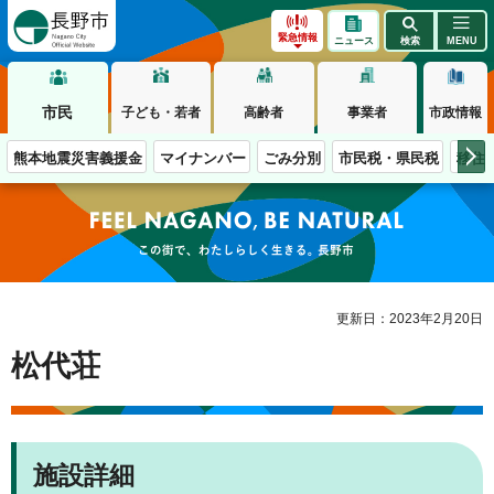
長野市
緊急情報
ニュース
検索
MENU
市民
子ども・若者
高齢者
事業者
市政情報
熊本地震災害義援金
マイナンバー
ごみ分別
市民税・県民税
移住
この街で、わたしらしく生きる。長野市
更新日：2023年2月20日
松代荘
施設詳細