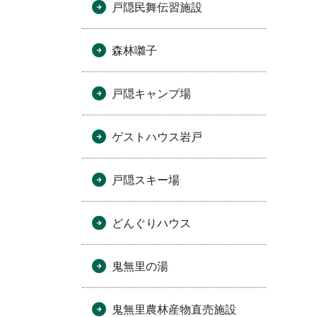
戸隠民舞伝習施設
森林囃子
戸隠キャンプ場
ゲストハウス岩戸
戸隠スキー場
どんぐりハウス
鬼無里の湯
鬼無里農林産物直売施設