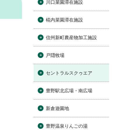
川口菜園滞在施設
椛内菜園滞在施設
信州新町農産物加工施設
戸隠牧場
セントラルスクゥエア
豊野駅北広場・南広場
新倉遊園地
豊野温泉りんごの湯