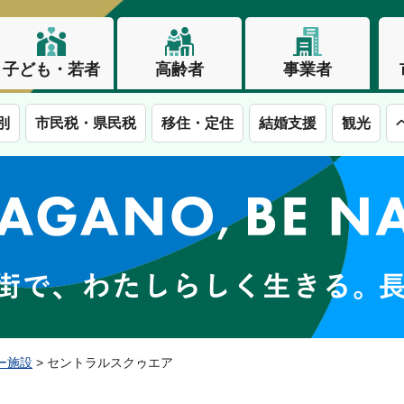
子ども・若者
高齢者
事業者
別
市民税・県民税
移住・定住
結婚支援
観光
この街で、わたしらしく生きる。長野市
ー施設
> セントラルスクゥエア