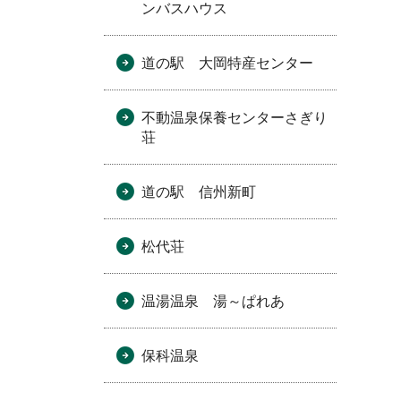
ンバスハウス
道の駅 大岡特産センター
不動温泉保養センターさぎり
荘
道の駅 信州新町
松代荘
温湯温泉 湯～ぱれあ
保科温泉