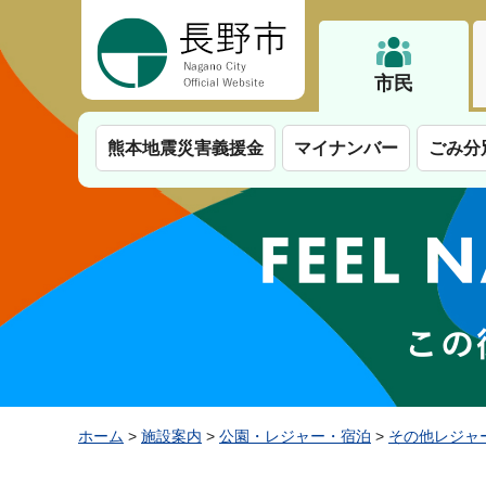
長野市
市民
熊本地震災害義援金
マイナンバー
ごみ分
ホーム
>
施設案内
>
公園・レジャー・宿泊
>
その他レジャ