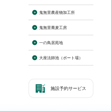
鬼無里農産物加工所
鬼無里蕎麦工房
一の鳥居苑地
大座法師池（ボート場）
施設予約サービス