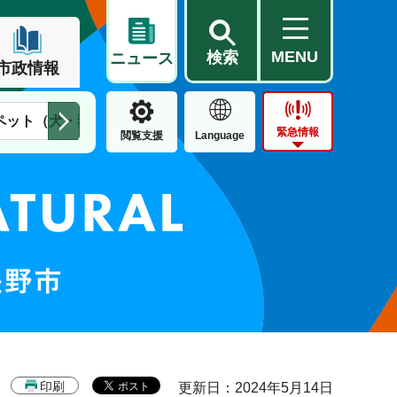
MENU
検索
ニュース
市政情報
ペット（犬・猫）
住民票・戸籍
公営住宅
市街地整備
緊急情報
閲覧支援
Language
印刷
更新日：2024年5月14日