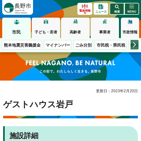
長野市
緊急情報
ニュース
検索
MENU
市民
子ども・若者
高齢者
事業者
市政情報
熊本地震災害義援金
マイナンバー
ごみ分別
市民税・県民税
移住
この街で、わたしらしく生きる。長野市
更新日：2023年2月20日
ゲストハウス岩戸
施設詳細