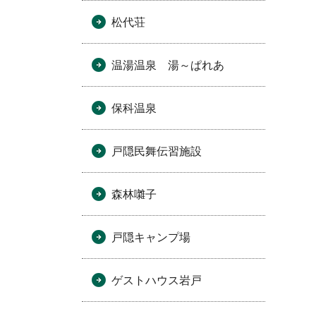
松代荘
温湯温泉 湯～ぱれあ
保科温泉
戸隠民舞伝習施設
森林囃子
戸隠キャンプ場
ゲストハウス岩戸