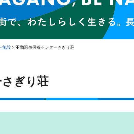
ー施設
> 不動温泉保養センターさぎり荘
ーさぎり荘