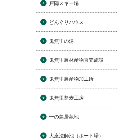
戸隠スキー場
どんぐりハウス
鬼無里の湯
鬼無里農林産物直売施設
鬼無里農産物加工所
鬼無里蕎麦工房
一の鳥居苑地
大座法師池（ボート場）