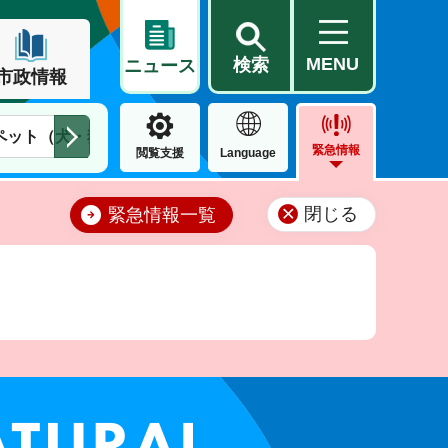
MENU
検索
ニュース
市政情報
ペット（犬・猫）
住民票・戸籍
公営住宅
市街地整備
緊急情報
閲覧支援
Language
閉じる
緊急情報一覧