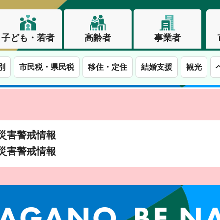
子ども・若者
高齢者
事業者
別
市民税・県民税
移住・定住
結婚支援
観光
土砂災害警戒情報
土砂災害警戒情報
この街で、わたしらしく生きる。長野市