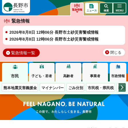
長野市
緊急情報
ニュース
検索
MENU
緊急情報
2026年8月8日 12時06分 長野市土砂災害警戒情報
2026年8月8日 12時06分 長野市土砂災害警戒情報
緊急情報一覧
閉じる
市民
子ども・若者
高齢者
事業者
市政情報
熊本地震災害義援金
マイナンバー
ごみ分別
市民税・県民税
移住
この街で、わたしらしく生きる。長野市