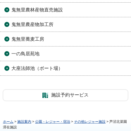
鬼無里農林産物直売施設
鬼無里農産物加工所
鬼無里蕎麦工房
一の鳥居苑地
大座法師池（ボート場）
施設予約サービス
ホーム
>
施設案内
>
公園・レジャー・宿泊
>
その他レジャー施設
> 芦沼北菜園
滞在施設