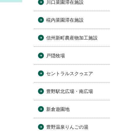
川口菜園滞在施設
椛内菜園滞在施設
信州新町農産物加工施設
戸隠牧場
セントラルスクゥエア
豊野駅北広場・南広場
新倉遊園地
豊野温泉りんごの湯