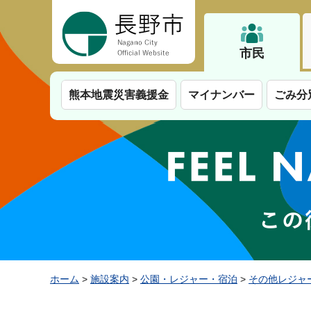
長野市
市民
熊本地震災害義援金
マイナンバー
ごみ分
ホーム
>
施設案内
>
公園・レジャー・宿泊
>
その他レジャ