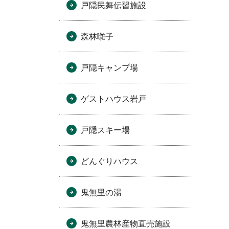
戸隠民舞伝習施設
森林囃子
戸隠キャンプ場
ゲストハウス岩戸
戸隠スキー場
どんぐりハウス
鬼無里の湯
鬼無里農林産物直売施設