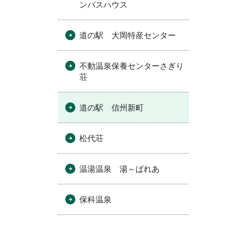
ンバスハウス
道の駅 大岡特産センター
不動温泉保養センターさぎり
荘
道の駅 信州新町
松代荘
温湯温泉 湯～ぱれあ
保科温泉