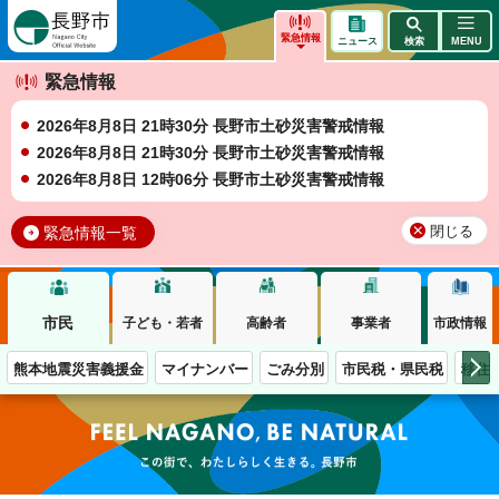
長野市
緊急情報
ニュース
検索
MENU
緊急情報
2026年8月8日 21時30分 長野市土砂災害警戒情報
2026年8月8日 21時30分 長野市土砂災害警戒情報
2026年8月8日 12時06分 長野市土砂災害警戒情報
緊急情報一覧
閉じる
市民
子ども・若者
高齢者
事業者
市政情報
熊本地震災害義援金
マイナンバー
ごみ分別
市民税・県民税
移住
この街で、わたしらしく生きる。長野市