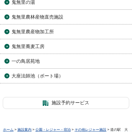
鬼無里の湯
鬼無里農林産物直売施設
鬼無里農産物加工所
鬼無里蕎麦工房
一の鳥居苑地
大座法師池（ボート場）
施設予約サービス
ホーム
>
施設案内
>
公園・レジャー・宿泊
>
その他レジャー施設
> 道の駅 大