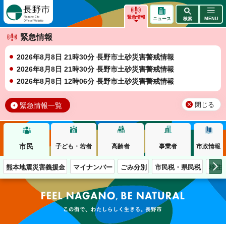
長野市
緊急情報
ニュース
検索
MENU
緊急情報
2026年8月8日 21時30分 長野市土砂災害警戒情報
2026年8月8日 21時30分 長野市土砂災害警戒情報
2026年8月8日 12時06分 長野市土砂災害警戒情報
緊急情報一覧
閉じる
市民
子ども・若者
高齢者
事業者
市政情報
熊本地震災害義援金
マイナンバー
ごみ分別
市民税・県民税
移住
この街で、わたしらしく生きる。長野市