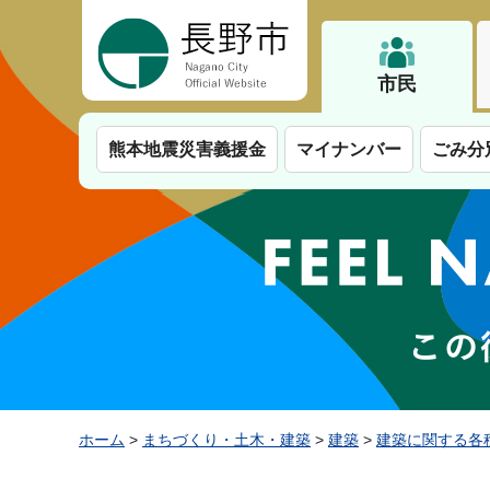
長野市
市民
熊本地震災害義援金
マイナンバー
ごみ分
ホーム
>
まちづくり・土木・建築
>
建築
>
建築に関する各