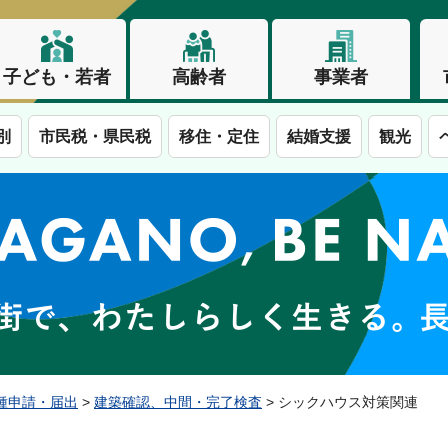
子ども・若者
高齢者
事業者
別
市民税・県民税
移住・定住
結婚支援
観光
この街で、わたしらしく生きる。長野市
種申請・届出
>
建築確認、中間・完了検査
> シックハウス対策関連