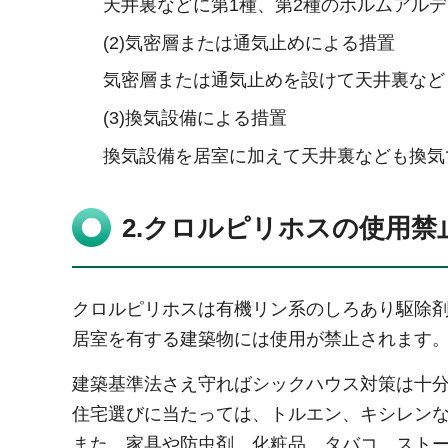
天井裏などに第1種、第2種のホルムアル
(2)気密層または通気止めによる措置
気密層または通気止めを設けて天井裏など
(3)換気設備による措置
換気設備を居室に加えて天井裏なども換気
2.クロルピリホスの使用禁
クロルピリホスは有機リン系のしろあり駆除
居室を有する建築物には使用が禁止されます
建築基準法さえ守ればシックハウス対策は十
住宅選びに当たっては、トルエン、キシレン
また、家具や防虫剤、化粧品、タバコ、スト