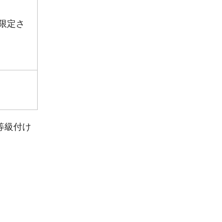
限定さ
等級付け