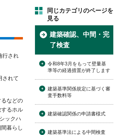
同じカテゴリのページを
見る
建築確認、中間・完
了検査
施行され
令和8年3月をもって壁量基
準等の経過措置が終了します
用されて
建築基準関係規定に基づく審
査手数料等
するなどの
散するホル
建築確認関係の申請書様式
シックハ
期間暮らし
建築基準法による中間検査