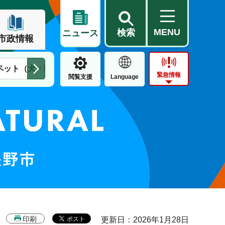
MENU
検索
ニュース
市政情報
ペット（犬・猫）
住民票・戸籍
公営住宅
市街地整備
緊急情報
閲覧支援
Language
印刷
更新日：2026年1月28日