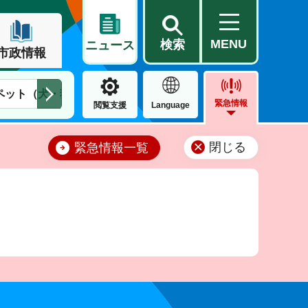
MENU
検索
ニュース
市政情報
ペット（犬・猫）
住民票・戸籍
公営住宅
市街地整備
緊急情報
閲覧支援
Language
閉じる
緊急情報一覧