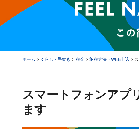
ホーム
>
くらし・手続き
>
税金
>
納税方法・WEB申込
> 
スマートフォンアプ
ます