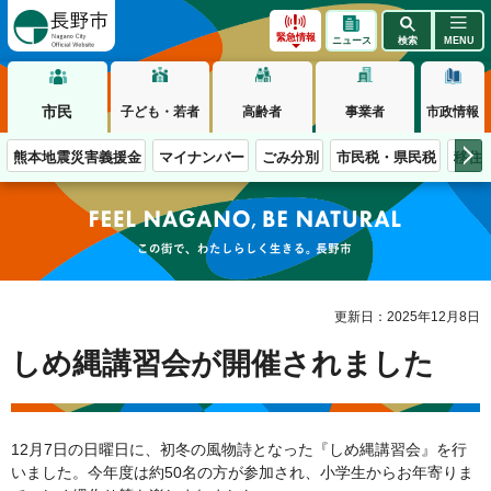
長野市
緊急情報
ニュース
検索
MENU
市民
子ども・若者
高齢者
事業者
市政情報
熊本地震災害義援金
マイナンバー
ごみ分別
市民税・県民税
移住
この街で、わたしらしく生きる。長野市
更新日：2025年12月8日
しめ縄講習会が開催されました
12月7日の日曜日に、初冬の風物詩となった『しめ縄講習会』を行
いました。今年度は約50名の方が参加され、小学生からお年寄りま