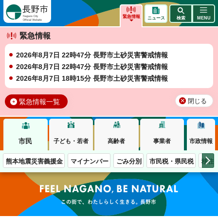
長野市
緊急情報
ニュース
検索
MENU
緊急情報
2026年8月7日 22時47分 長野市土砂災害警戒情報
2026年8月7日 22時47分 長野市土砂災害警戒情報
2026年8月7日 18時15分 長野市土砂災害警戒情報
緊急情報一覧
閉じる
市民
子ども・若者
高齢者
事業者
市政情報
熊本地震災害義援金
マイナンバー
ごみ分別
市民税・県民税
移住
この街で、わたしらしく生きる。長野市