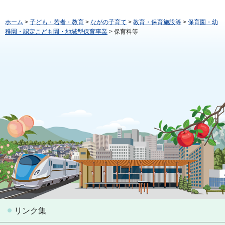
ホーム
>
子ども・若者・教育
>
ながの子育て
>
教育・保育施設等
>
保育園・幼
稚園・認定こども園・地域型保育事業
> 保育料等
リンク集