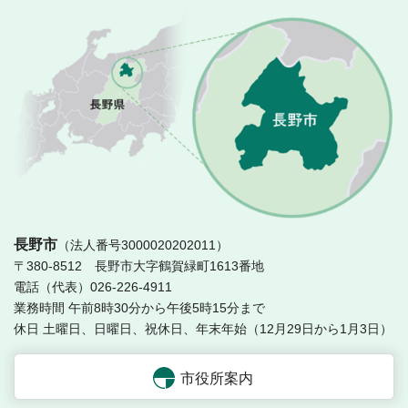
長
長野市
（法人番号3000020202011）
〒380-8512 長野市大字鶴賀緑町1613番地
電話（代表）026-226-4911
業務時間 午前8時30分から午後5時15分まで
休日 土曜日、日曜日、祝休日、年末年始（12月29日から1月3日）
市役所案内