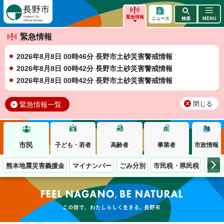
長野市
緊急情報
ニュース
検索
MENU
緊急情報
2026年8月8日 00時46分 長野市土砂災害警戒情報
2026年8月8日 00時42分 長野市土砂災害警戒情報
2026年8月8日 00時42分 長野市土砂災害警戒情報
緊急情報一覧
閉じる
市民
子ども・若者
高齢者
事業者
市政情報
熊本地震災害義援金
マイナンバー
ごみ分別
市民税・県民税
移住
この街で、わたしらしく生きる。長野市