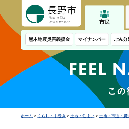
長野市
市民
熊本地震災害義援金
マイナンバー
ごみ分
ホーム
>
くらし・手続き
>
土地・住まい
>
土地・市道・農