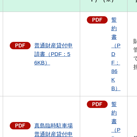
誓
約
書
普通財産貸付申
（P
請書（PDF：5
D
6KB）
F：
86
K
B）
誓
約
書
真島臨時駐車場
（P
普通財産貸付申