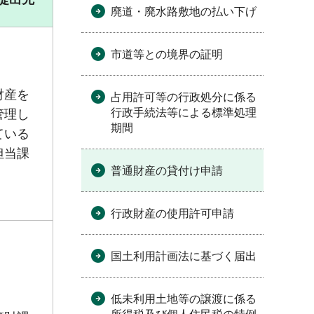
廃道・廃水路敷地の払い下げ
市道等との境界の証明
財産を
占用許可等の行政処分に係る
行政手続法等による標準処理
管理し
期間
ている
担当課
普通財産の貸付け申請
行政財産の使用許可申請
国土利用計画法に基づく届出
低未利用土地等の譲渡に係る