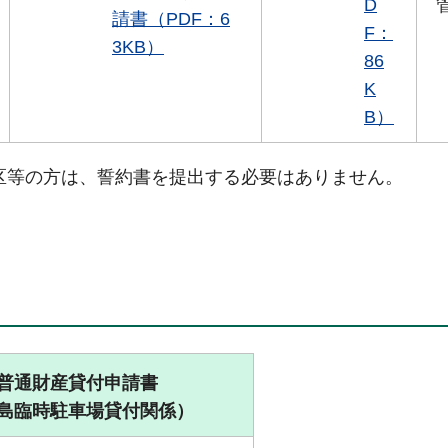
D
請書（PDF：6
F：
3KB）
86
K
B）
区等の方は、誓約書を提出する必要はありません。
普通財産貸付申請書
島臨時駐車場貸付関係）