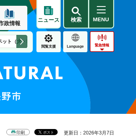
MENU
検索
ニュース
市政情報
ペット（犬・猫）
住民票・戸籍
公営住宅
市街地整備
緊急情報
閲覧支援
Language
印刷
更新日：2026年3月7日