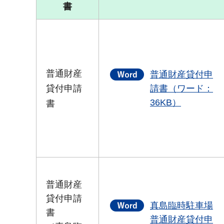
書
普通財産
普通財産貸付申
貸付申請
請書（ワード：
36KB）
書
普通財産
貸付申請
真島臨時駐車場
書
普通財産貸付申