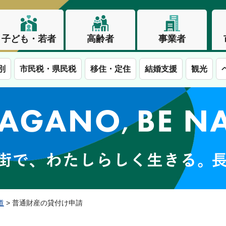
子ども・若者
高齢者
事業者
別
市民税・県民税
移住・定住
結婚支援
観光
この街で、わたしらしく生きる。長野市
道
> 普通財産の貸付け申請