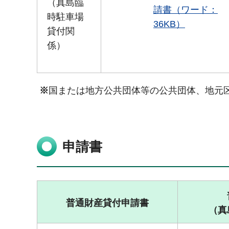
（真島臨
請書（ワード：
時駐車場
36KB）
貸付関
係）
※
国または地方公共団体等の公共団体、地元
申請書
普通財産貸付申請書
（真