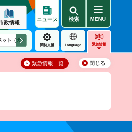
MENU
検索
ニュース
市政情報
ペット（犬・猫）
住民票・戸籍
公営住宅
市街地整備
緊急情報
閲覧支援
Language
閉じる
緊急情報一覧