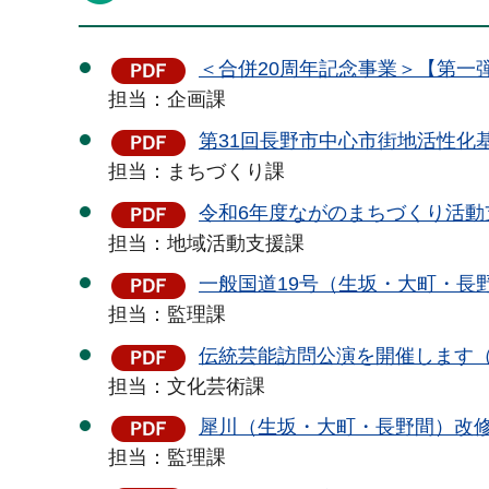
＜合併20周年記念事業＞【第一弾
担当：企画課
第31回⻑野市中心市街地活性化基
担当：まちづくり課
令和6年度ながのまちづくり活動支
担当：地域活動支援課
一般国道19号（生坂・大町・長野
担当：監理課
伝統芸能訪問公演を開催します（P
担当：文化芸術課
犀川（生坂・大町・長野間）改修
担当：監理課