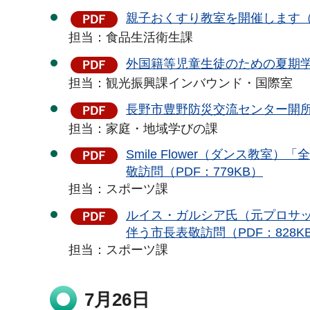
親子おくすり教室を開催します（P
担当：食品生活衛生課
外国籍等児童生徒のための夏期学習
担当：観光振興課インバウンド・国際室
長野市豊野防災交流センター開所式
担当：家庭・地域学びの課
Smile Flower（ダンス教
敬訪問（PDF：779KB）
担当：スポーツ課
ルイス・ガルシア氏（元プロサッカー
伴う市長表敬訪問（PDF：828K
担当：スポーツ課
7月26日