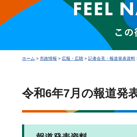
ホーム
>
市政情報
>
広報・広聴
>
記者会見・報道発表資料
令和6年7月の報道発