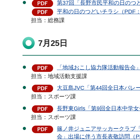
第37回「長野市民平和の日のつど
平和の日のつどいチラシ（PDF：4
担当：総務課
7月25日
「地域おこし協力隊活動報告会」を
担当：地域活動支援課
大豆島JVC「第44回全日本バレ
担当：スポーツ課
長野東Girls「第9回全日本中学
担当：スポーツ課
篠ノ井ジュニアサッカークラブ「J
会」出場に伴う市長表敬訪問（PD