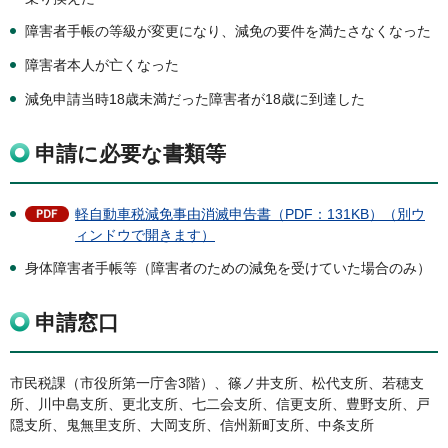
障害者手帳の等級が変更になり、減免の要件を満たさなくなった
障害者本人が亡くなった
減免申請当時18歳未満だった障害者が18歳に到達した
申請に必要な書類等
軽自動車税減免事由消滅申告書（PDF：131KB）（別ウ
ィンドウで開きます）
身体障害者手帳等（障害者のための減免を受けていた場合のみ）
申請窓口
市民税課（市役所第一庁舎3階）、篠ノ井支所、松代支所、若穂支
所、川中島支所、更北支所、七二会支所、信更支所、豊野支所、戸
隠支所、鬼無里支所、大岡支所、信州新町支所、中条支所