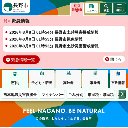
長野市
緊急情報
ニュース
検索
MENU
緊急情報
2026年8月8日 01時54分 長野市土砂災害警戒情報
2026年8月8日 01時53分 長野市気象情報
2026年8月8日 01時53分 長野市土砂災害警戒情報
緊急情報一覧
閉じる
市民
子ども・若者
高齢者
事業者
市政情報
熊本地震災害義援金
マイナンバー
ごみ分別
市民税・県民税
移住
この街で、わたしらしく生きる。長野市