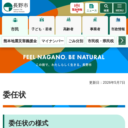
長野市
緊急情報
ニュース
検索
MENU
市民
子ども・若者
高齢者
事業者
市政情報
熊本地震災害義援金
マイナンバー
ごみ分別
市民税・県民税
移住
この街で、わたしらしく生きる。長野市
更新日：2026年5月7日
委任状
委任状の様式