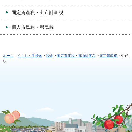
固定資産税・都市計画税
個人市民税・県民税
ホーム
>
くらし・手続き
>
税金
>
固定資産税・都市計画税
>
固定資産税
> 委任
状