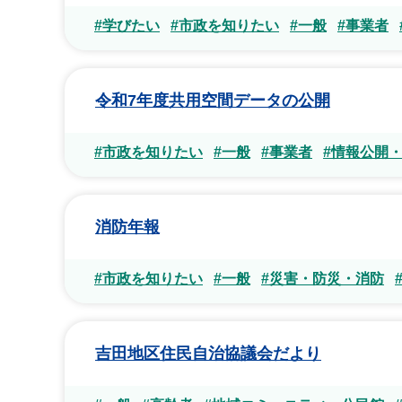
#学びたい
#市政を知りたい
#一般
#事業者
令和7年度共用空間データの公開
#市政を知りたい
#一般
#事業者
#情報公開
消防年報
#市政を知りたい
#一般
#災害・防災・消防
吉田地区住民自治協議会だより