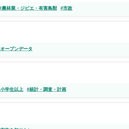
#農林業・ジビエ・有害鳥獣
#市政
・オープンデータ
#小学生以上
#統計・調査・計画