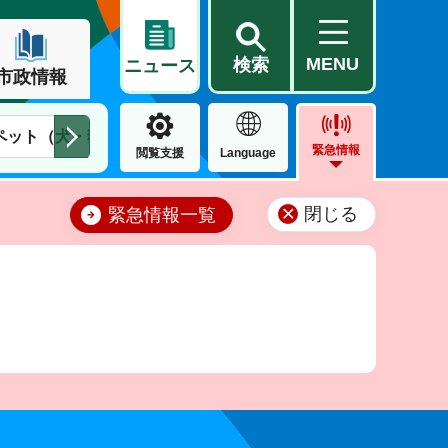
MENU
検索
ニュース
市政情報
ペット（犬・猫）
住民票・戸籍
公営住宅
市街地整備
緊急情報
閲覧支援
Language
閉じる
緊急情報一覧