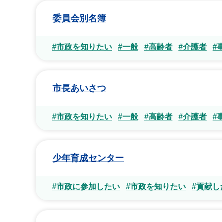
委員会別名簿
#市政を知りたい
#一般
#高齢者
#介護者
#
市長あいさつ
#市政を知りたい
#一般
#高齢者
#介護者
#
少年育成センター
#市政に参加したい
#市政を知りたい
#貢献