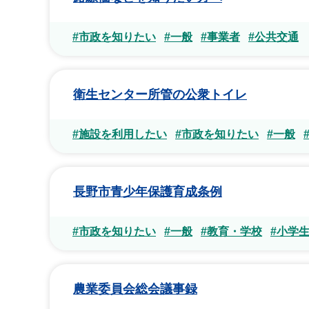
#市政を知りたい
#一般
#事業者
#公共交通
衛生センター所管の公衆トイレ
#施設を利用したい
#市政を知りたい
#一般
長野市青少年保護育成条例
#市政を知りたい
#一般
#教育・学校
#小学
農業委員会総会議事録