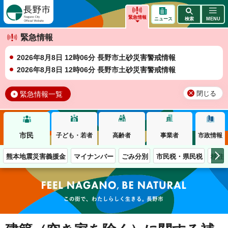
長野市
緊急情報
ニュース
検索
MENU
緊急情報
2026年8月8日 12時06分 長野市土砂災害警戒情報
2026年8月8日 12時06分 長野市土砂災害警戒情報
緊急情報一覧
閉じる
市民
子ども・若者
高齢者
事業者
市政情報
熊本地震災害義援金
マイナンバー
ごみ分別
市民税・県民税
移住
この街で、わたしらしく生きる。長野市