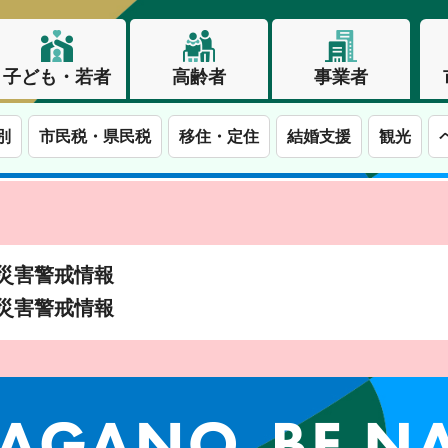
子ども・若者
高齢者
事業者
別
市民税・県民税
移住・定住
結婚支援
観光
土砂災害警戒情報
土砂災害警戒情報
この街で、わたしらしく生きる。長野市