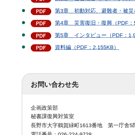
第3章＿初動対応、避難者・被災者へ
第4章＿災害復旧・復興（PDF：5,
第5章＿インタビュー（PDF：1,9
資料編（PDF：2,155KB）
お問い合わせ先
企画政策部
秘書課復興対策室
長野市大字鶴賀緑町1613番地 第一庁舎5
電話番号：026-224-9728