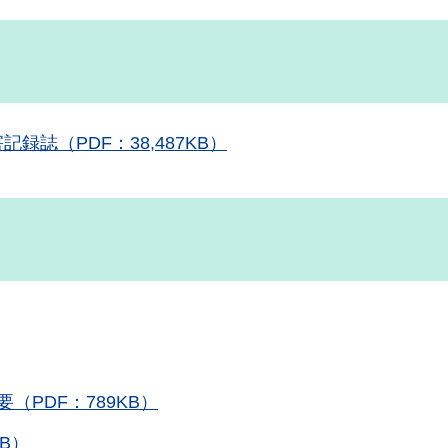
誌（PDF：38,487KB）
（PDF：789KB）
KB）