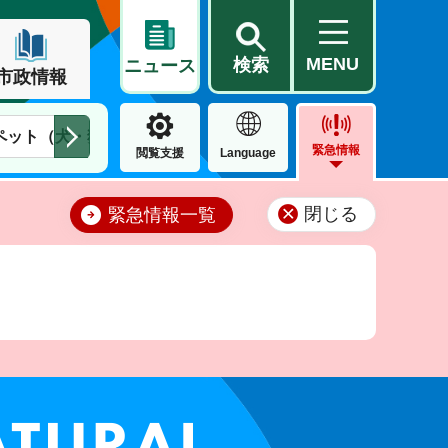
MENU
検索
ニュース
市政情報
ペット（犬・猫）
住民票・戸籍
公営住宅
市街地整備
緊急情報
閲覧支援
Language
閉じる
緊急情報一覧