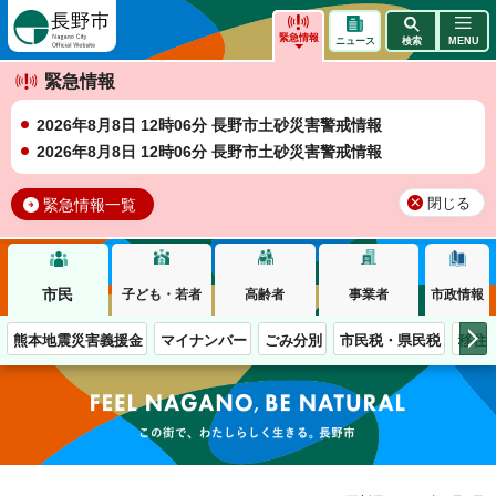
長野市
緊急情報
ニュース
検索
MENU
緊急情報
2026年8月8日 12時06分 長野市土砂災害警戒情報
2026年8月8日 12時06分 長野市土砂災害警戒情報
緊急情報一覧
閉じる
市民
子ども・若者
高齢者
事業者
市政情報
熊本地震災害義援金
マイナンバー
ごみ分別
市民税・県民税
移住
この街で、わたしらしく生きる。長野市