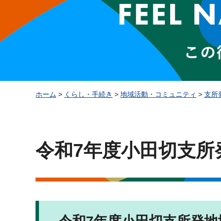
ホーム
>
くらし・手続き
>
地域活動・コミュニティ
>
支所
令和7年度小田切支所