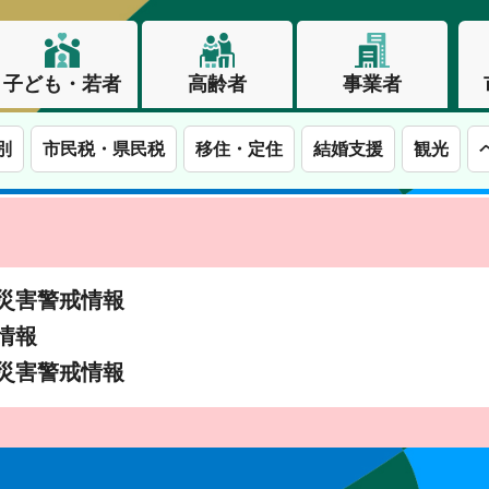
子ども・若者
高齢者
事業者
別
市民税・県民税
移住・定住
結婚支援
観光
土砂災害警戒情報
象情報
土砂災害警戒情報
この街で、わたしらしく生きる。長野市