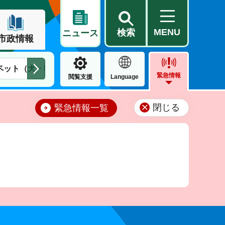
MENU
検索
ニュース
市政情報
ペット（犬・猫）
住民票・戸籍
公営住宅
市街地整備
緊急情報
閲覧支援
Language
閉じる
緊急情報一覧