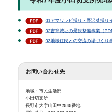
令和7年度小田切支所発
01アマワラビ採り・野沢菜採りイ
02吉窪城址の景観整備事業（PDF：
03地域住民との交流の場づくり事業
お問い合わせ先
地域・市民生活部
小田切支所
長野市大字山田中2545番地