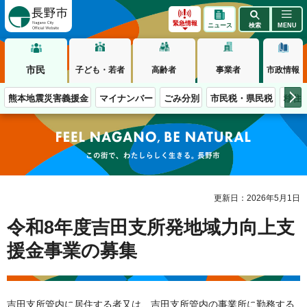
長野市
緊急情報
ニュース
検索
MENU
市民
子ども・若者
高齢者
事業者
市政情報
熊本地震災害義援金
マイナンバー
ごみ分別
市民税・県民税
移住
この街で、わたしらしく生きる。長野市
更新日：2026年5月1日
令和8年度吉田支所発地域力向上支
援金事業の募集
吉田支所管内に居住する者又は、吉田支所管内の事業所に勤務する