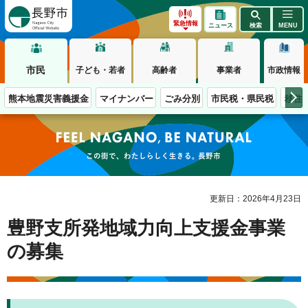
長野市
緊急情報
ニュース
検索
MENU
市民
子ども・若者
高齢者
事業者
市政情報
熊本地震災害義援金
マイナンバー
ごみ分別
市民税・県民税
移住
この街で、わたしらしく生きる。長野市
更新日：2026年4月23日
豊野支所発地域力向上支援金事業
の募集