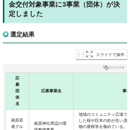
金交付対象事業に3事業（団体）が決
定しました
選定結果
スライドで操作
応
募
団
応募事業名
事
体
名
地域のコミュニティ広場で
南原若
した桜や巨木の杉が生い茂
南原神社周辺の環
者グル
物の屋根等を傷めている。
境整備事業