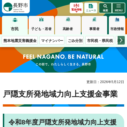
長野市
緊急情報
ニュース
検索
MENU
市民
子ども・若者
高齢者
事業者
市政情報
熊本地震災害義援金
マイナンバー
ごみ分別
市民税・県民税
移住
この街で、わたしらしく生きる。長野市
更新日：2026年5月12日
戸隠支所発地域力向上支援金事業
令和8年度戸隠支所発地域力向上支援