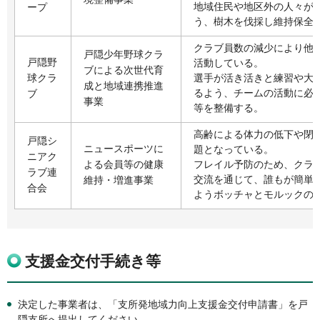
地域住民や地区外の人々が
ープ
う、樹木を伐採し維持保全
クラブ員数の減少により他
戸隠少年野球クラ
戸隠野
活動している。
ブによる次世代育
球クラ
選手が活き活きと練習や大
成と地域連携推進
るよう、チームの活動に必
ブ
事業
等を整備する。
高齢による体力の低下や閉
戸隠シ
ニュースポーツに
題となっている。
ニアク
よる会員等の健康
フレイル予防のため、クラ
ラブ連
交流を通じて、誰もが簡単
維持・増進事業
合会
ようボッチャとモルックの
支援金交付手続き等
決定した事業者は、「支所発地域力向上支援金交付申請書」を戸
隠支所へ提出してください。