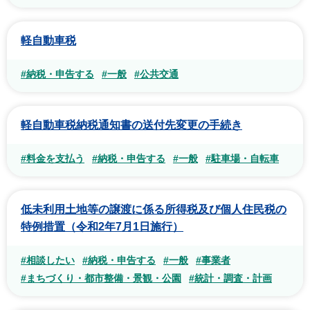
軽自動車税
#納税・申告する
#一般
#公共交通
軽自動車税納税通知書の送付先変更の手続き
#料金を支払う
#納税・申告する
#一般
#駐車場・自転車
低未利用土地等の譲渡に係る所得税及び個人住民税の
特例措置（令和2年7月1日施行）
#相談したい
#納税・申告する
#一般
#事業者
#まちづくり・都市整備・景観・公園
#統計・調査・計画