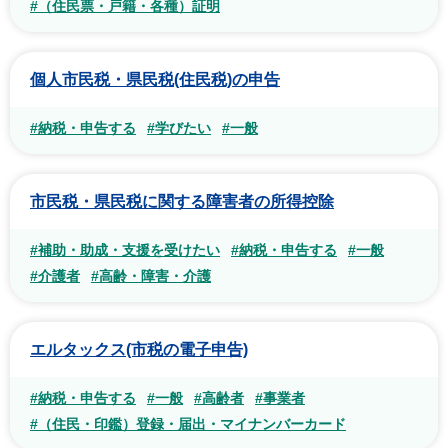
#（住民票・戸籍・各種）証明
個人市民税・県民税(住民税)の申告
#納税・申告する
#学びたい
#一般
市民税・県民税に関する障害者の所得控除
#補助・助成・支援を受けたい
#納税・申告する
#一般
#介護者
#高齢・障害・介護
エルタックス(市税の電子申告)
#納税・申告する
#一般
#高齢者
#事業者
#（住民・印鑑）登録・届出・マイナンバーカード