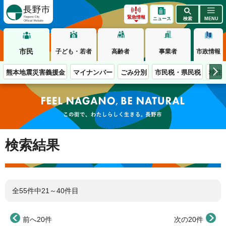
長野市
緊急情報
ニュース
検索
MENU
市民
子ども・若者
高齢者
事業者
市政情報
熊本地震災害義援金
マイナンバー
ごみ分別
市民税・県民税
移住
この街で、わたしらしく生きる。長野市
検索結果
全55件中21～40件目
前へ20件
次の20件