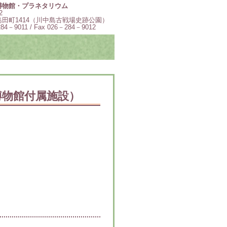
博物館・プラネタリウム
2
田町1414（川中島古戦場史跡公園）
284－9011 / Fax 026－284－9012
博物館付属施設）