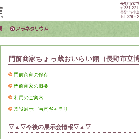
長野市立
〒381-221
長野市小島
Tel 026－
門前商家ちょっ蔵おいらい館（長野市立
門前商家の保存
門前商家の概要
利用のご案内
常設展示 写真ギャラリー
▽▲▽今後の展示会情報▽▲▽