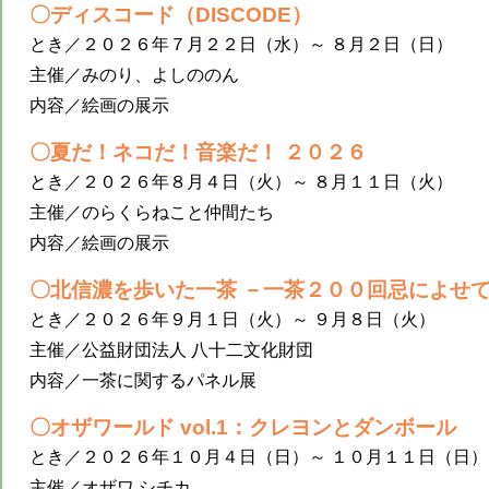
〇ディスコード（DISCODE）
とき／２０２６年７月２２日（水）～ ８月２日（日）
主催／みのり、よしののん
内容／絵画の展示
〇夏だ！ネコだ！音楽だ！ ２０２６
とき／２０２６年８月４日（火）～ ８月１１日（火）
主催／のらくらねこと仲間たち
内容／絵画の展示
〇北信濃を歩いた一茶 －一茶２００回忌によせ
とき／２０２６年９月１日（火）～ ９月８日（火）
主催／公益財団法人 八十二文化財団
内容／一茶に関するパネル展
〇オザワールド vol.1：クレヨンとダンボール
とき／２０２６年１０月４日（日）～ １０月１１日（日）
主催／オザワ シチカ