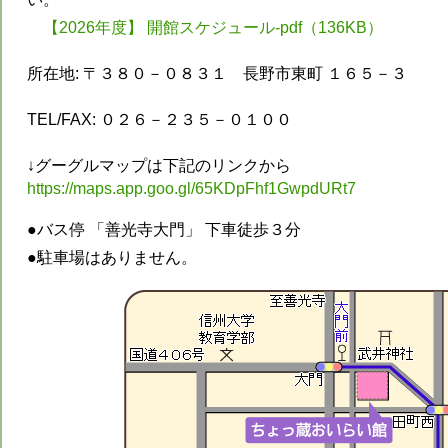
【2026年度】 開館スケジュール-pdf（136KB）
所在地:
〒３８０－０８３１ 長野市東町 １６５－３
TEL/FAX:
０２６－２３５－０１００
↓グーグルマップは下記のリンクから
https://maps.app.goo.gl/65KDpFhf1GwpdURt7
●バス停 「善光寺大門」 下車徒歩３分
●駐車場はありません。