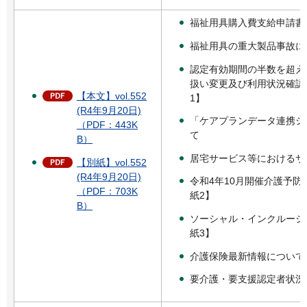
福祉用具購入費支給申請書
福祉用具の重大製品事故に
認定有効期間の半数を超え
扱い変更及び利用状況確認
【本文】vol.552
1】
(R4年9月20日)
「ケアプランデータ連携シ
（PDF：443K
て
B）
居宅サービス等におけるサ
【別紙】vol.552
(R4年9月20日)
令和4年10月開催介護予
（PDF：703K
紙2】
B）
ソーシャル・インクルージ
紙3】
介護保険最新情報について
要介護・要支援認定者状況