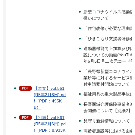
新型コロナウイルス感染症
扱いについて
「住宅改修が必要な理由書
「ひきこもり支援者研修会
運動器機能向上加算及び口
説についての動画(YouTu
年6月5日号二次元コード等
「長野県新型コロナウイル
業所等に対するサービス継
付申請受付開始について
【本文】vol.561
福祉用具の重大製品事故に
(R5年2月6日).pd
f（PDF：495K
長野圏域介護保険事業者連
B）
会開催について【別紙2】
【別紙】vol.561
見守り新鮮情報について【
(R5年2月6日).pd
f（PDF：8,933K
高齢者施設等における面会