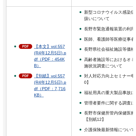
新型コロナウイルス感染症
扱いについて
長野市緊急通報装置の利用
医師、看護師等医療従事者
【本文】vol.557
長野県社会福祉施設等価格
(R4年12月5日).p
df（PDF：454K
高齢者施設等におけるオミ
B）
施状況調査について
【別紙】vol.557
対人対応力向上セミナー申
(R4年12月5日).p
0】
df（PDF：7,716
福祉用具の重大製品事故に
KB）
管理者要件に関する調査に
長野市保健所管内保健医療
【別紙12】
介護保険最新情報について