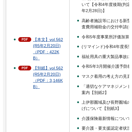
いて【令和4年度後期(判定
年2月28日)】
高齢者施設等における新型
査費用補助金の交付申請(令
令和5年度事業所評価加算
【本文】vol.562
(R5年2月20日)
(リマインド)令和4年度長
（PDF：422K
福祉用具の重大製品事故に
B）
令和5年3月開催介護予防
【別紙】vol.562
(R5年2月20日)
マスク着用の考え方の見直
（PDF：3,146K
「適切なケアマネジメント
B）
案内【別紙2】
上伊那圏域及び長野圏域の
げについて【別紙3】
介護保険最新情報について
要介護・要支援認定者状況(