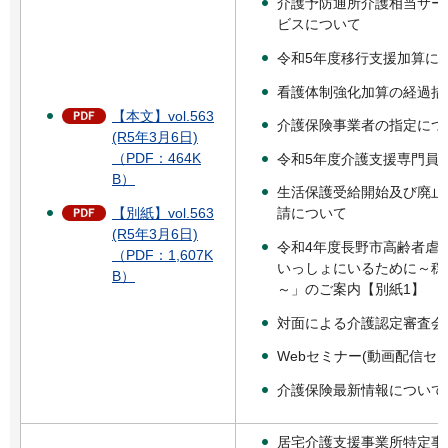
介護予防通所介護相当サー
ビスについて
令和5年度移行支援加算に
看護体制強化加算の経過措
【本文】vol.563
介護保険事業者の指定につ
(R5年3月6日)
（PDF：464K
令和5年度介護支援専門員
B）
生活保護受給開始及び廃止
【別紙】vol.563
請について
(R5年3月6日)
令和4年度長野市高齢者虐
（PDF：1,607K
いっしょにいるために～穏
B）
～」のご案内【別紙1】
対面による介護認定審査会
Webセミナー(動画配信セ
介護保険最新情報について
居宅介護支援事業所特定事