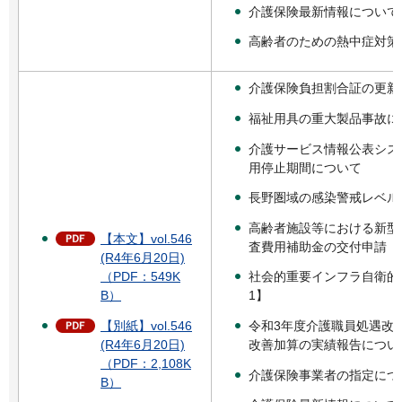
介護保険最新情報について
高齢者のための熱中症対策
介護保険負担割合証の更新
福祉用具の重大製品事故に
介護サービス情報公表シス
用停止期間について
長野圏域の感染警戒レベル
高齢者施設等における新型
【本文】vol.546
査費用補助金の交付申請（
(R4年6月20日)
社会的重要インフラ自衛的
（PDF：549K
1】
B）
令和3年度介護職員処遇改
【別紙】vol.546
改善加算の実績報告につい
(R4年6月20日)
（PDF：2,108K
介護保険事業者の指定につ
B）