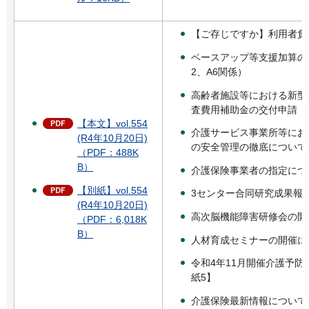
【ご存じですか】利用者負
ベースアップ等支援加算の
2、A6関係）
高齢者施設等における新型
査費用補助金の交付申請（
【本文】vol.554
介護サービス事業所等にお
(R4年10月20日)
の安全管理の徹底について
（PDF：488K
B）
介護保険事業者の指定につ
【別紙】vol.554
3センター合同研究成果報
(R4年10月20日)
高次脳機能障害研修会の開
（PDF：6,018K
B）
人材育成セミナーの開催に
令和4年11月開催介護予
紙5】
介護保険最新情報について