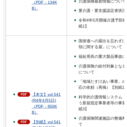
介護保険最新情報について
（PDF：134K
B）
要介護・要支援認定者状況
令和4年5月開催介護予防
紙1】
国保連への届出を忘れずに
領に関する届」について
福祉用具の重大製品事故に
介護保険の給付対象となる
について
「地域たすけあい事業」の
応の依頼（再掲）【別紙1
【本文】vol.541
科学的介護情報システム（L
(R4年4月5日)
う新規指定事業者等の事業
（PDF：850K
紙3】
B）
介護保険関連施設の整備希
【別紙】vol.541
て