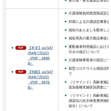
要介護・要支援認定者状況
介護保険負担限度額認定決
対面による介護認定審査会
福祉のあらましを配布しま
福祉用具の重大製品事故に
要配慮者利用施設における
【本文】vol.547
引きの改訂について
(R4年7月5日)
（PDF：489K
介護保険事業者の指定につ
B）
新型コロナウイル感染症関
【別紙】vol.547
て
(R4年7月5日)
（リマインド）高齢者施設
（PDF：897K
追加接種実施状況調査につ
B）
（リマインド）高齢者施設
感染症の自主検査費用補助
波分）について