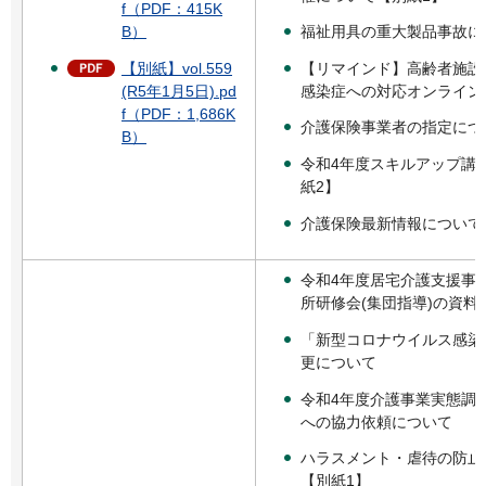
f（PDF：415K
福祉用具の重大製品事故に
B）
【リマインド】高齢者施設
【別紙】vol.559
感染症への対応オンライン
(R5年1月5日).pd
f（PDF：1,686K
介護保険事業者の指定につ
B）
令和4年度スキルアップ講
紙2】
介護保険最新情報について
令和4年度居宅介護支援事
所研修会(集団指導)の資料
「新型コロナウイルス感染
更について
令和4年度介護事業実態調査
への協力依頼について
ハラスメント・虐待の防止
【別紙1】