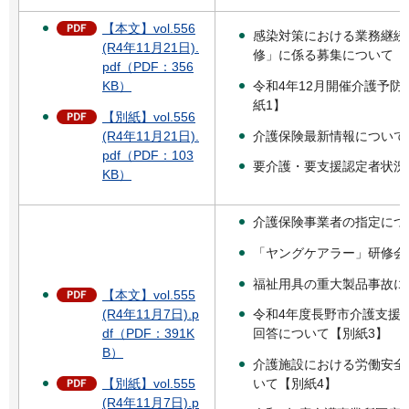
【本文】vol.556
感染対策における業務継続
(R4年11月21日).
修」に係る募集について
pdf（PDF：356
令和4年12月開催介護予
KB）
紙1】
【別紙】vol.556
介護保険最新情報について
(R4年11月21日).
pdf（PDF：103
要介護・要支援認定者状況
KB）
介護保険事業者の指定につ
「ヤングケアラー」研修会
福祉用具の重大製品事故に
【本文】vol.555
令和4年度長野市介護支援
(R4年11月7日).p
回答について【別紙3】
df（PDF：391K
B）
介護施設における労働安全
いて【別紙4】
【別紙】vol.555
(R4年11月7日).p