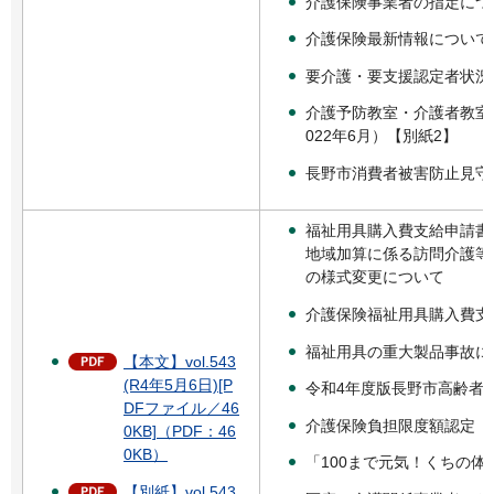
介護保険事業者の指定につ
介護保険最新情報について
要介護・要支援認定者状況
介護予防教室・介護者教室
022年6月）【別紙2】
長野市消費者被害防止見守
福祉用具購入費支給申請書
地域加算に係る訪問介護等
の様式変更について
介護保険福祉用具購入費支
福祉用具の重大製品事故に
【本文】vol.543
(R4年5月6日)[P
令和4年度版長野市高齢者
DFファイル／46
介護保険負担限度額認定「
0KB]（PDF：46
0KB）
「100まで元気！くちの体操
【別紙】vol.543