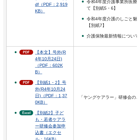
令和4年度介護事業所医療
df（PDF：2,919
て【別紙5・6】
KB）
令和4年度介護のしごと魅
【別紙7】
介護保険最新情報について
【本文】号外(R
4年10月24日)
（PDF：602K
B）
【別紙1・2】号
外(R4年10月24
日)（PDF：1,37
「ヤングケアラー」研修会のご
0KB）
【別紙2】子ど
も・若者ケアラ
ー研修会参加申
込書（エクセ
ル：16KB）