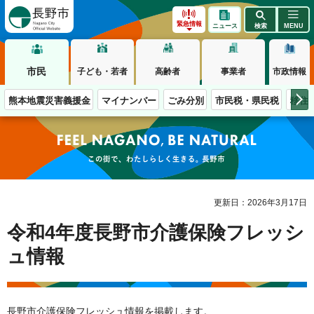
長野市
緊急情報
ニュース
検索
MENU
市民
子ども・若者
高齢者
事業者
市政情報
熊本地震災害義援金
マイナンバー
ごみ分別
市民税・県民税
移住
この街で、わたしらしく生きる。長野市
更新日：2026年3月17日
令和4年度長野市介護保険フレッシ
ュ情報
長野市介護保険フレッシュ情報を掲載します。