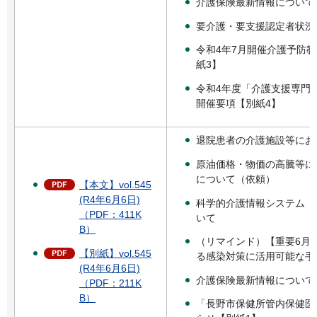
介護保険最新情報について
要介護・要支援認定者状況
令和4年7月開催介護予防
紙3】
令和4年度「介護支援専門
開催要項【別紙4】
退院患者の介護施設等にお
原油価格・物価の高騰等に
について（依頼）
【本文】vol.545
(R4年6月6日)
科学的介護情報システム（L
（PDF：411K
いて
B）
（リマインド）【重要6月
【別紙】vol.545
る感染対策に活用可能な手
(R4年6月6日)
介護保険最新情報について
（PDF：211K
B）
「長野市保健所管内保健医