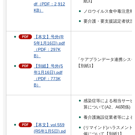
紙3】
df（PDF：2,912
KB）
ノロウイルス食中毒注意報
要介護・要支援認定者状況(
【本文】号外(R
5年1月16日).pdf
（PDF：297K
B）
「ケアプランデータ連携シス
【別紙1】
【別紙】号外(5
年1月16日).pdf
（PDF：773K
B）
感染症等による相当サービ
算について(A2、A6関係)
養介護施設従業者等による
【本文】vol.559
(リマインド)ハラスメン
(R5年1月5日).pd
催について【別紙1】