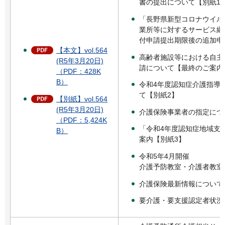
書の提出について【別紙1
「長野県新型コロナウイル
業所等に対するサービス継
付申請提出期限後の追加申
【本文】vol.564
高齢者施設等における自主検
(R5年3月20日)
請について【最終のご案内
（PDF：428K
B）
令和4年度認知症介護指導
て【別紙2】
【別紙】vol.564
(R5年3月20日)
介護保険事業者の指定につ
（PDF：5,424K
「令和4年度認知症地域支援
B）
案内【別紙3】
令和5年4月開催
介護予防教室・介護者教室
介護保険最新情報について
要介護・要支援認定者状況