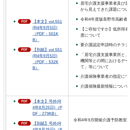
居宅介護支援事業者及び居
から見えてきた課題につい
令和4年度版長野市高齢者
【本文】vol.551
(R4年9月5日)
【ご存知ですか】低所得者
（PDF：501K
度について
B）
要介護認定申請時のチラシ
【別紙】vol.551
「居宅介護支援事業所と、
(R4年9月5日)
機関等との間におけるデー
（PDF：532K
て」等について
B）
介護保険事業者の指定につ
介護保険最新情報について
【本文】号外(R
4年8月25日)（P
DF：279KB）
令和4年9月開催介護予防教室
【別紙】号外(R
4年8月25日)（P