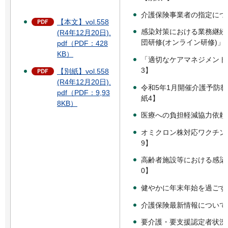
介護保険事業者の指定につ
【本文】vol.558
感染対策における業務継続計
(R4年12月20日).
団研修(オンライン研修)」
pdf（PDF：428
KB）
「適切なケアマネジメント
3】
【別紙】vol.558
(R4年12月20日).
令和5年1月開催介護予防
pdf（PDF：9,93
紙4】
8KB）
医療への負担軽減協力依頼
オミクロン株対応ワクチン
9】
高齢者施設等における感染
0】
健やかに年末年始を過ごす
介護保険最新情報について
要介護・要支援認定者状況