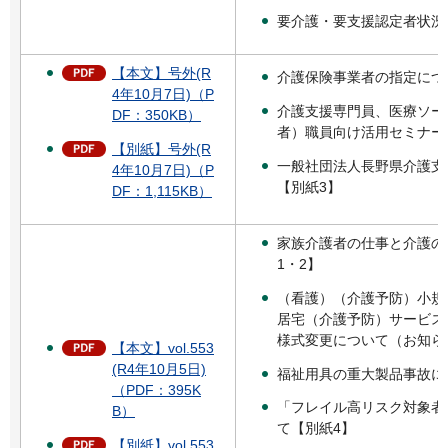
要介護・要支援認定者状況
【本文】号外(R
介護保険事業者の指定につ
4年10月7日)（P
介護支援専門員、医療ソー
DF：350KB）
者）職員向け活用セミナー
【別紙】号外(R
一般社団法人長野県介護支
4年10月7日)（P
【別紙3】
DF：1,115KB）
家族介護者の仕事と介護の
1・2】
（看護）（介護予防）小規
居宅（介護予防）サービス
様式変更について（お知ら
【本文】vol.553
(R4年10月5日)
福祉用具の重大製品事故に
（PDF：395K
「フレイル高リスク対象者
B）
て【別紙4】
【別紙】vol.553