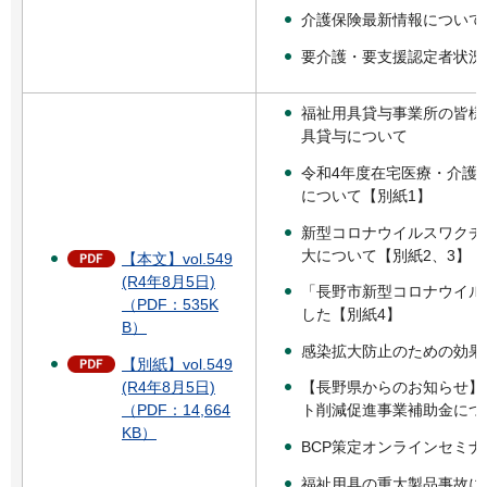
介護保険最新情報について
要介護・要支援認定者状況
福祉用具貸与事業所の皆様
具貸与について
令和4年度在宅医療・介護
について【別紙1】
新型コロナウイルスワクチ
大について【別紙2、3】
【本文】vol.549
(R4年8月5日)
「長野市新型コロナウイル
（PDF：535K
した【別紙4】
B）
感染拡大防止のための効果
【別紙】vol.549
(R4年8月5日)
【長野県からのお知らせ】
（PDF：14,664
ト削減促進事業補助金につ
KB）
BCP策定オンラインセミナ
福祉用具の重大製品事故に