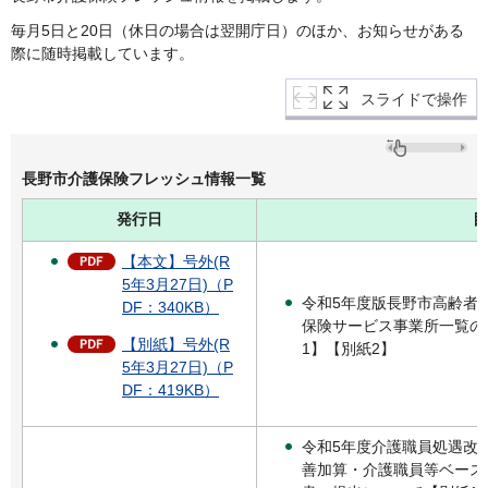
毎月5日と20日（休日の場合は翌開庁日）のほか、お知らせがある
際に随時掲載しています。
スライドで操作
長野市介護保険フレッシュ情報一覧
発行日
目
【本文】号外(R
5年3月27日)（P
令和5年度版長野市高齢者
DF：340KB）
保険サービス事業所一覧の
【別紙】号外(R
1】【別紙2】
5年3月27日)（P
DF：419KB）
令和5年度介護職員処遇改
善加算・介護職員等ベース