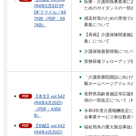
医療・介護関係事業者にお
(R4年5月6日)[P
ためのガイダンスの一部改
DFファイル／69
感染対策のための実地での
7KB]（PDF：69
募集について
7KB）
【再掲】介護保険関連施設
集）について
介護保険最新情報について
実務研修フォローアップ研
「介護医療院開設に向けた
載ホームページアドレスの
長野県高齢者施設等応援職
【本文】vol.542
領の一部改正について（R4
(R4年4月20日)
（PDF：435K
令和3年度介護報酬改定に
B）
合事業サービス単位数表マ
【別紙】vol.542
福祉用具の重大製品事故に
(R4年4月20日)