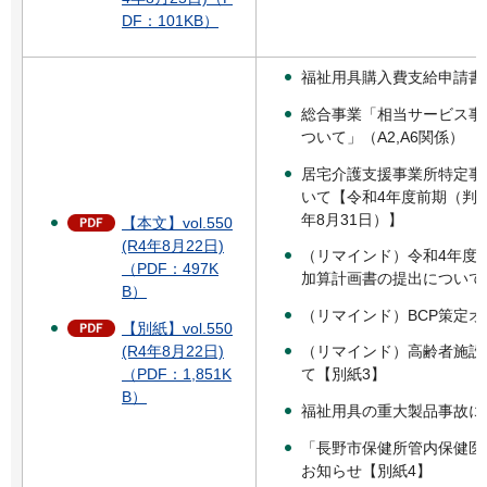
DF：101KB）
福祉用具購入費支給申請書
総合事業「相当サービス事
ついて」（A2,A6関係）
居宅介護支援事業所特定事
いて【令和4年度前期（判定
年8月31日）】
【本文】vol.550
(R4年8月22日)
（リマインド）令和4年度
（PDF：497K
加算計画書の提出について
B）
（リマインド）BCP策定
【別紙】vol.550
(R4年8月22日)
（リマインド）高齢者施設
（PDF：1,851K
て【別紙3】
B）
福祉用具の重大製品事故に
「長野市保健所管内保健医
お知らせ【別紙4】