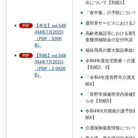
出について【別紙1】
「食中毒」の予防について
通所系サービスにおける入
【本文】vol.548
(R4年7月20日)
高齢者施設等における新型
（PDF：530K
査費用補助金の交付申請（
B）
福祉用具の重大製品事故に
【別紙】vol.548
令和4年度在宅医療・介護
(R4年7月20日)
【別紙2、3】
（PDF：2,092K
B）
「令和4年度長野市介護支
紙4】
「長野市保健所管内保健医
らせ【別紙5】
令和4年8月開催介護予防
紙6】
介護保険最新情報について