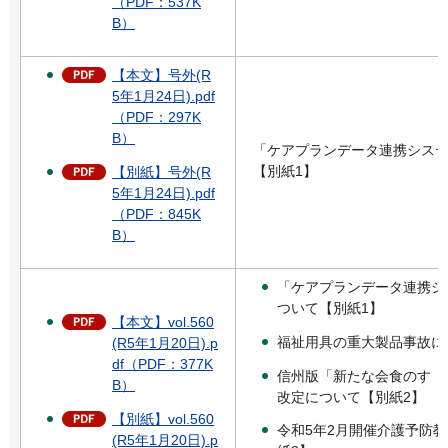
（PDF：537K
B）
【本文】号外(R
5年1月24日).pdf
（PDF：297K
B）
「ケアプランデータ連携システ
【別紙1】
【別紙】号外(R
5年1月24日).pdf
（PDF：845K
B）
「ケアプランデータ連携シ
ついて【別紙1】
【本文】vol.560
福祉用具の重大製品事故に
(R5年1月20日).p
df（PDF：377K
信州版「新たな会食のすゝ
B）
改定について【別紙2】
【別紙】vol.560
令和5年2月開催介護予防
(R5年1月20日).p