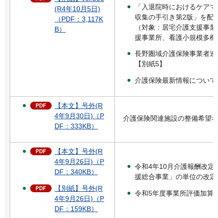
「入退院時におけるケアマ
(R4年10月5日)
収集の手引き第2版」を配
（PDF：3,117K
（対象：居宅介護支援事業
B）
援事業所、看護小規模多機
長野圏域介護保険事業者連
【別紙5】
介護保険最新情報について
【本文】号外(R
4年9月30日)（P
介護保険関連施設の整備希望
DF：333KB）
【本文】号外(R
4年9月26日)（P
令和4年10月介護報酬改
DF：340KB）
援総合事業」の単位の改定に
【別紙】号外(R
令和5年度事業所評価加算
4年9月26日)（P
DF：159KB）