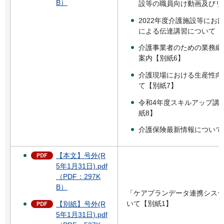
B）
設等の職員向け動画及びリ
2022年度介護施設等にお
による伝達講習について【
介護事業者のための業務継続
案内【別紙6】
介護現場における生産性向
て【別紙7】
令和4年度スキルアップ講
紙8】
介護保険最新情報について
【本文】号外(R
5年1月31日).pdf
（PDF：297K
B）
「ケアプランデータ連携シス
いて【別紙1】
【別紙】号外(R
5年1月31日).pdf