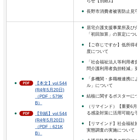
らせ【別紙1】
長野市消費者被害防止見守
居宅介護支援事業所及び介
「初回加算」の算定につい
【ご存じですか】低所得者
度について
「社会福祉法人等利用者負
問介護利用者負担軽減」更
「多機関・多職種連携によ
【本文】vol.544
ル」について
(R4年5月20日)
結核に関するポスターにつ
（PDF：579K
B）
（リマインド）【重要6月
る感染対策に活用可能な手
【別紙】vol.544
(R4年5月20日)
【リマインド】社会福祉施
（PDF：621K
実態調査の実施について
B）