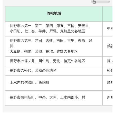
管轄地域
長野市の第一、第二、第四、第五、三輪、安茂里、
中央
小田切、七二会、芋井、戸隠、鬼無里の各地区
長野市の第三、芹田、古牧、吉田、古里、柳原、浅
川、
鶴賀
大豆島、朝陽、若槻、長沼、豊野の各地区
長野市の篠ノ井、川中島、更北、信更の各地区
篠ノ
長野市の松代、若穂の各地区
松代
上水内郡信濃町、飯綱町
鳥居
長野市信州新町、中条、大岡、上水内郡小川村
新町