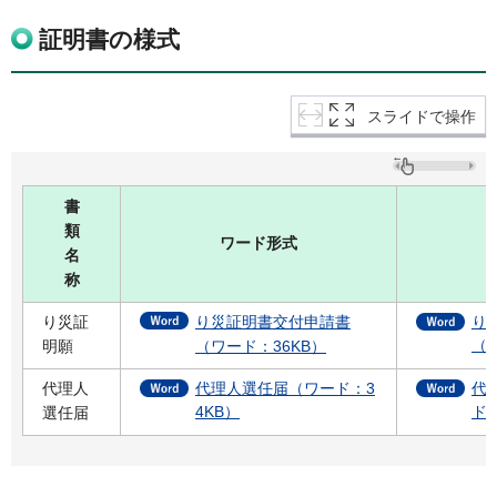
証明書の様式
スライドで操作
書
類
ワード形式
名
称
り災証
り災証明書交付申請書
り
（
明願
（ワード：36KB）
代理人
代理人選任届（ワード：3
代
4KB）
ド：
選任届