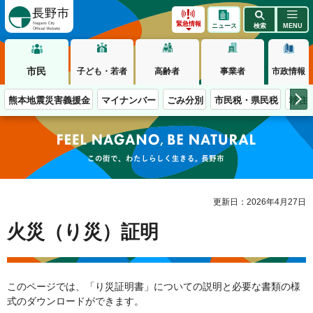
長野市
緊急情報
ニュース
検索
MENU
市民
子ども・若者
高齢者
事業者
市政情報
熊本地震災害義援金
マイナンバー
ごみ分別
市民税・県民税
移住
この街で、わたしらしく生きる。長野市
更新日：2026年4月27日
火災（り災）証明
このページでは、「り災証明書」についての説明と必要な書類の様
式のダウンロードができます。