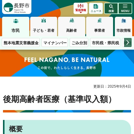
長野市
緊急情報
ニュース
検索
MENU
市民
子ども・若者
高齢者
事業者
市政情報
熊本地震災害義援金
マイナンバー
ごみ分別
市民税・県民税
移住
この街で、わたしらしく生きる。長野市
更新日：2025年9月4日
後期高齢者医療（基準収入額）
概要