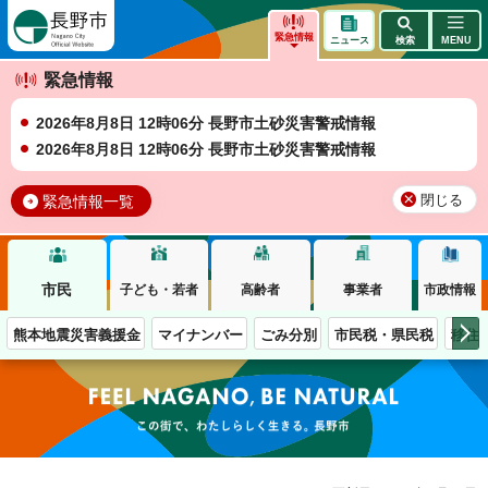
長野市
緊急情報
ニュース
検索
MENU
緊急情報
2026年8月8日 12時06分 長野市土砂災害警戒情報
2026年8月8日 12時06分 長野市土砂災害警戒情報
緊急情報一覧
閉じる
市民
子ども・若者
高齢者
事業者
市政情報
熊本地震災害義援金
マイナンバー
ごみ分別
市民税・県民税
移住
この街で、わたしらしく生きる。長野市