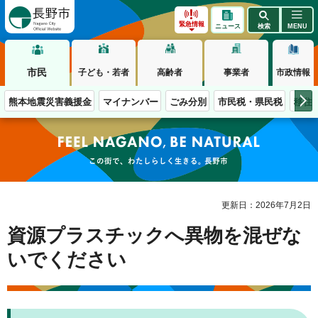
長野市
緊急情報
ニュース
検索
MENU
市民
子ども・若者
高齢者
事業者
市政情報
熊本地震災害義援金
マイナンバー
ごみ分別
市民税・県民税
移住
この街で、わたしらしく生きる。長野市
更新日：2026年7月2日
資源プラスチックへ異物を混ぜな
いでください