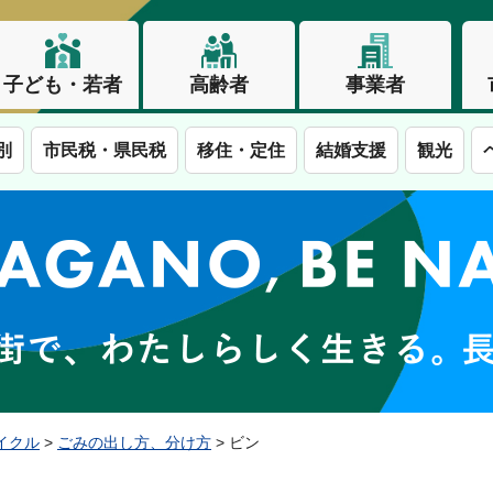
子ども・若者
高齢者
事業者
別
市民税・県民税
移住・定住
結婚支援
観光
この街で、わたしらしく生きる。長野市
イクル
>
ごみの出し方、分け方
> ビン