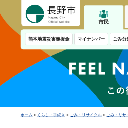
長野市
市民
熊本地震災害義援金
マイナンバー
ごみ分
ホーム
>
くらし・手続き
>
ごみ・リサイクル
>
ごみ・リサ