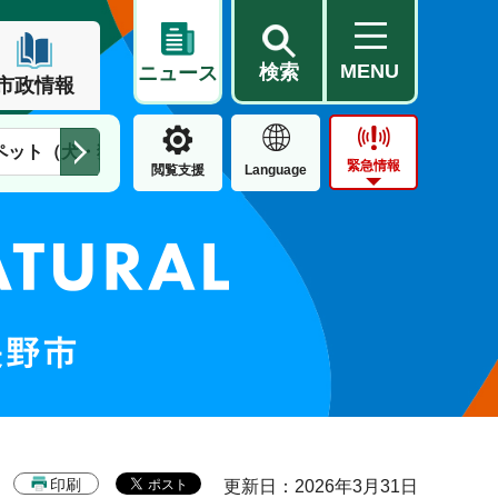
MENU
検索
ニュース
市政情報
ペット（犬・猫）
住民票・戸籍
公営住宅
市街地整備
緊急情報
閲覧支援
Language
印刷
更新日：2026年3月31日