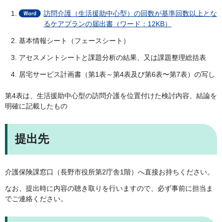
訪問介護（生活援助中心型）の回数が基準回数以上とな
るケアプランの届出書（ワード：12KB）
基本情報シート（フェースシート）
アセスメントシートと課題分析の結果、又は課題整理総括表
居宅サービス計画書（第1表～第4表及び第6表〜第7表）の写し
第4表は、生活援助中心型の訪問介護を位置付けた検討内容、結論を
明確に記載したもの
提出先
介護保険課窓口（長野市役所第2庁舎1階）へ直接お持ちください。
なお、提出時に内容の聴き取りを行いますので、必ず事前に担当ま
でご連絡ください。