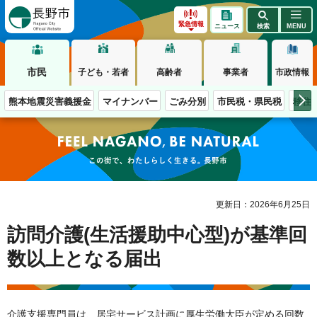
長野市
緊急情報
ニュース
検索
MENU
市民
子ども・若者
高齢者
事業者
市政情報
熊本地震災害義援金
マイナンバー
ごみ分別
市民税・県民税
移住
この街で、わたしらしく生きる。長野市
更新日：2026年6月25日
訪問介護(生活援助中心型)が基準回
数以上となる届出
介護支援専門員は、居宅サービス計画に厚生労働大臣が定める回数