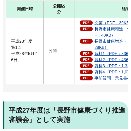
公開区
開催日時
結果
分
次第（PDF：39KB
長野市健康増進・食
F：48KB）
平成28年度
長野市健康増進・食
第1回
28KB）
公開
平成28年5月2
資料1（PDF：336
6日
資料2（PDF：436
資料3（PDF：1,32
資料4（PDF：1,07
事前質問・意見書への
平成27年度は「長野市健康づくり推進
審議会」として実施