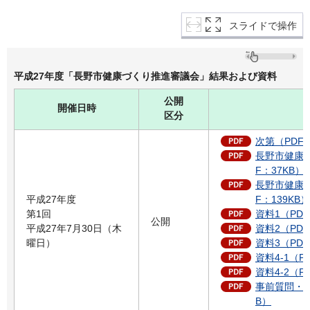
スライドで操作
平成27年度「長野市健康づくり推進審議会」結果および資料
公開
開催日時
区分
次第（PDF：
長野市健康
F：37KB）
長野市健康
平成27年度
F：139KB）
第1回
資料1（PDF
公開
平成27年7月30日（木
資料2（PDF
曜日）
資料3（PDF
資料4-1（P
資料4-2（P
事前質問・意
B）