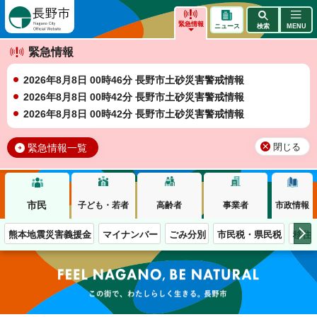
長野市
緊急情報
ニュース
検索
MENU
緊急情報
2026年8月8日 00時46分 長野市土砂災害警戒情報
2026年8月8日 00時42分 長野市土砂災害警戒情報
2026年8月8日 00時42分 長野市土砂災害警戒情報
緊急情報一覧
閉じる
市民
子ども・若者
高齢者
事業者
市政情報
熊本地震災害義援金
マイナンバー
ごみ分別
市民税・県民税
移住
この街で、わたしらしく生きる。長野市