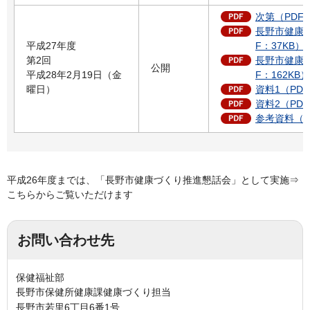
次第（PDF：
長野市健康
平成27年度
F：37KB）
第2回
長野市健康
公開
平成28年2月19日（金
F：162KB）
曜日）
資料1（PDF
資料2（PDF
参考資料（PD
平成26年度までは、「長野市健康づくり推進懇話会」として実施⇒
こちらからご覧いただけます
お問い合わせ先
保健福祉部
長野市保健所健康課健康づくり担当
長野市若里6丁目6番1号