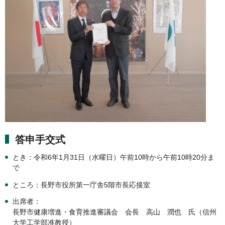
答申手交式
とき：令和6年1月31日（水曜日）午前10時から午前10時20分ま
で
ところ：長野市役所第一庁舎5階市長応接室
出席者：
長野市健康増進・食育推進審議会 会長 高山 潤也 氏（信州
大学工学部准教授）