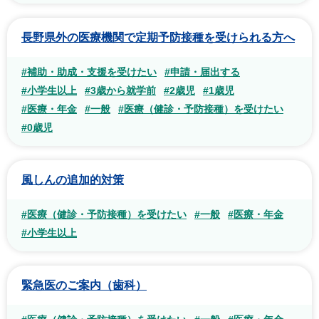
長野県外の医療機関で定期予防接種を受けられる方へ
#補助・助成・支援を受けたい
#申請・届出する
#小学生以上
#3歳から就学前
#2歳児
#1歳児
#医療・年金
#一般
#医療（健診・予防接種）を受けたい
#0歳児
風しんの追加的対策
#医療（健診・予防接種）を受けたい
#一般
#医療・年金
#小学生以上
緊急医のご案内（歯科）