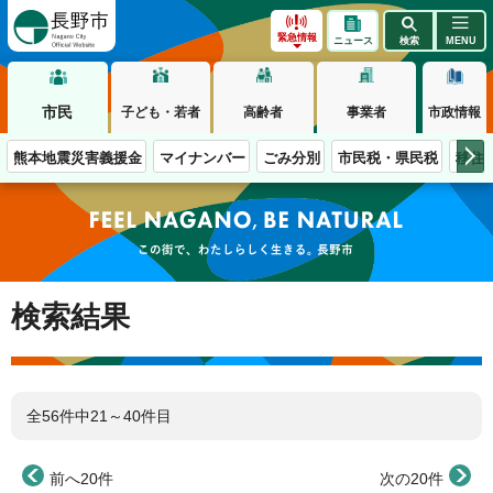
長野市
緊急情報
ニュース
検索
MENU
市民
子ども・若者
高齢者
事業者
市政情報
熊本地震災害義援金
マイナンバー
ごみ分別
市民税・県民税
移住
この街で、わたしらしく生きる。長野市
検索結果
全56件中21～40件目
前へ20件
次の20件