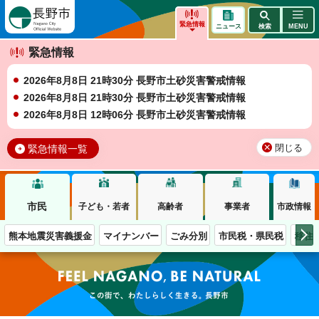
長野市
緊急情報
ニュース
検索
MENU
緊急情報
2026年8月8日 21時30分 長野市土砂災害警戒情報
2026年8月8日 21時30分 長野市土砂災害警戒情報
2026年8月8日 12時06分 長野市土砂災害警戒情報
緊急情報一覧
閉じる
市民
子ども・若者
高齢者
事業者
市政情報
熊本地震災害義援金
マイナンバー
ごみ分別
市民税・県民税
移住
この街で、わたしらしく生きる。長野市