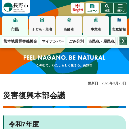
長野市
緊急情報
ニュース
検索
MENU
市民
子ども・若者
高齢者
事業者
市政情報
熊本地震災害義援金
マイナンバー
ごみ分別
市民税・県民税
移住
この街で、わたしらしく生きる。長野市
更新日：2026年3月23日
災害復興本部会議
令和7年度