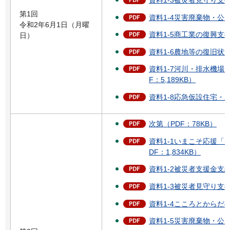
資料1-3被災者見守り支援
第1回
資料1-4災害廃棄物・公費
令和2年6月1日（月曜
資料1-5商工業の復興支援
日）
資料1-6農地等の復旧状況
資料1-7河川・排水機場
F：5,189KB）
資料1-8応急仮設住宅・応
次第（PDF：78KB）
資料1-1いまこそ応援「が
DF：1,834KB）
資料1-2被災者支援金支給
資料1-3被災者見守り支援
資料1-4こころとからだの
資料1-5災害廃棄物・公費