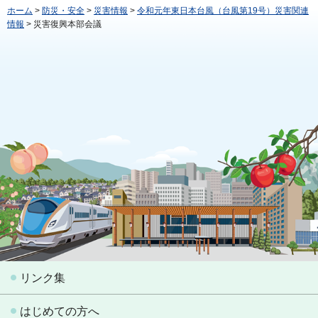
ホーム
>
防災・安全
>
災害情報
>
令和元年東日本台風（台風第19号）災害関連
情報
> 災害復興本部会議
リンク集
はじめての方へ