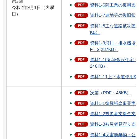
第2回
資料1-6商工業の復興支援
令和2年9月1日（火曜
日）
資料1-7農地等の復旧状況
資料1-8主な道路被災箇所
KB）
資料1-9河川・排水機場
F：2,287KB）
資料1-10応急仮設住宅
246KB）
資料1-11上下水道使用料
次第（PDF：48KB）
資料1-1復興祈念事業実績
資料1-2被災者支援金支給
資料1-3被災者見守り支援
資料1-4災害廃棄物・公費