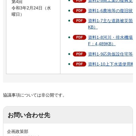
資料1-5商工業の復興支援
第4回
令和3年2月24日（水
資料1-6農地等の復旧状況
曜日）
資料1-7主な道路被災箇所
KB）
資料1-8河川・排水機場
F：4,489KB）
資料1-9応急仮設住宅等の
資料1-10上下水道使用料
協議事項については非公開です。
お問い合わせ先
企画政策部