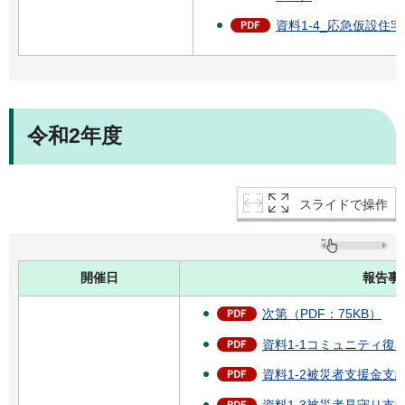
資料1-4_応急仮設住宅
令和2年度
スライドで操作
開催日
報告事
次第（PDF：75KB）
資料1-1コミュニティ復興
資料1-2被災者支援金支給