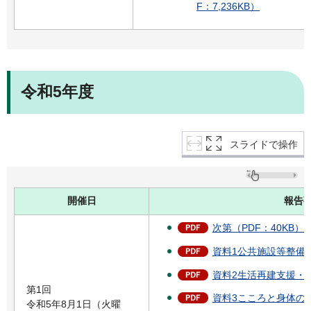
F：7,236KB）
令和5年度
スライドで操作
開催日
報告
次第（PDF：40KB）
資料1公共施設等整備状況
資料2生活再建支援・見
第1回
資料3こころと身体のケ
令和5年8月1日（火曜