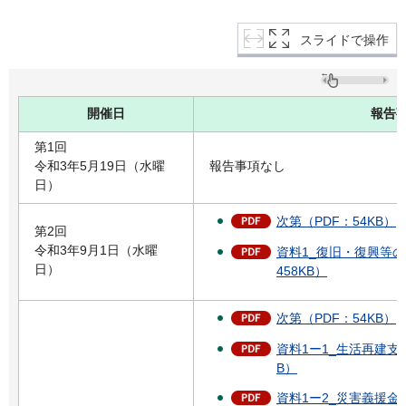
スライドで操作
開催日
報告
第1回
令和3年5月19日（水曜
報告事項なし
日）
次第（PDF：54KB）
第2回
令和3年9月1日（水曜
資料1_復旧・復興等の
日）
458KB）
次第（PDF：54KB）
資料1ー1_生活再建支
B）
資料1ー2_災害義援金（