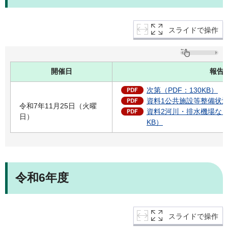
スライドで操作
開催日
報告
次第（PDF：130KB）
資料1公共施設等整備状況ほ
令和7年11月25日（火曜
資料2河川・排水機場などの
日）
KB）
令和6年度
スライドで操作