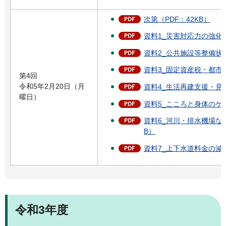
次第（PDF：42KB）
資料1_災害対応力の強化（
資料2_公共施設等整備状況ほ
資料3_固定資産税・都市計
第4回
令和5年2月20日（月
資料4_生活再建支援・見守
曜日）
資料5_こころと身体のケア
資料6_河川・排水機場など
B）
資料7_上下水道料金の減免
令和3年度