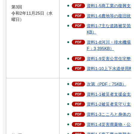
資料1-5商工業の復興支援
第3回
令和2年11月25日（水
資料1-6農地等の復旧状況
曜日）
資料1-7主な道路被災箇所
KB）
資料1-8河川・排水機場
F：3,395KB）
資料1-9災害公営住宅整備.
資料1-10上下水道使用料
次第（PDF：75KB）
資料1-1被災者支援金支給
資料1-2被災者見守り支援
資料1-3こころと身体のケ
資料1-4災害廃棄物・公費