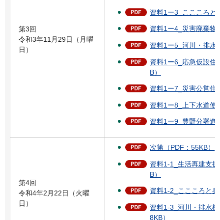
資料1ー3_ここころと身
資料1ー4_災害廃棄物・
第3回
令和3年11月29日（月曜
資料1ー5_河川・排水機
日）
資料1ー6_応急仮設住
B）
資料1ー7_災害公営住宅
資料1ー8_上下水道使用
資料1ー9_豊野分署進捗
次第（PDF：55KB）
資料1-1_生活再建支援
B）
第4回
資料1-2_ここころと身
令和4年2月22日（火曜
日）
資料1-3_河川・排水機
8KB）