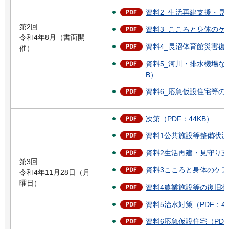
資料2_生活再建支援・見守
第2回
資料3_こころと身体のケア
令和4年8月（書面開
資料4_長沼体育館災害復旧
催）
資料5_河川・排水機場など
B）
資料6_応急仮設住宅等の入
次第（PDF：44KB）
資料1公共施設等整備状況ほか
資料2生活再建・見守り支援
第3回
資料3こころと身体のケア事
令和4年11月28日（月
曜日）
資料4農業施設等の復旧状況
資料5治水対策（PDF：4,7
資料6応急仮設住宅（PDF：